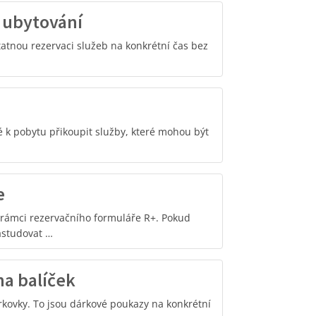
 ubytování
atnou rezervaci služeb na konkrétní čas bez
k pobytu přikoupit služby, které mohou být
e
 rámci rezervačního formuláře R+. Pokud
astudovat …
a balíček
rkovky. To jsou dárkové poukazy na konkrétní