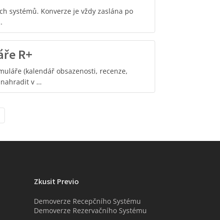
ých systémů. Konverze je vždy zaslána po
…
áře R+
rmuláře (kalendář obsazenosti, recenze,
e nahradit v …
Zkusit Previo
Demoverze Recepčního Systému
Demoverze Rezervačního Systému