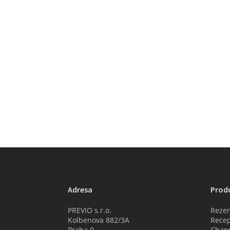
Adresa
Prod
PREVIO s.r.o.
Rezer
Kolbenova 882/3A
Recep
Praha 9
Chan