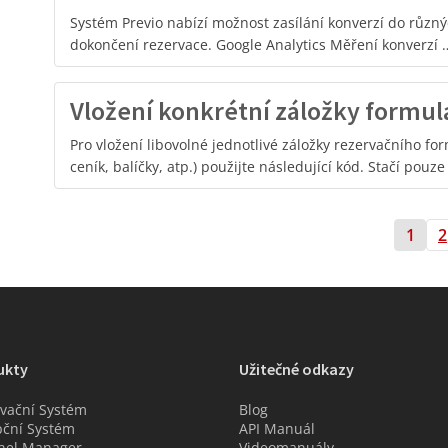
Systém Previo nabízí možnost zasílání konverzí do různ
dokončení rezervace. Google Analytics Měření konverzí 
Vložení konkrétní záložky formul
Pro vložení libovolné jednotlivé záložky rezervačního fo
ceník, balíčky, atp.) použijte následující kód. Stačí pouz
1
2
ukty
Užitečné odkazy
vační Systém
Blog
ční Systém
API Manuál
nel Manager
Videomanuály