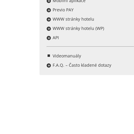
Mobilní aplikace
Previo PAY
WWW stránky hotelu
WWW stránky hotelu (WP)
API
Videomanuály
F.A.Q. – Často kladené dotazy