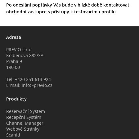
Po odeslání poptávky Vás bude v blízké době kontaktovat
obchodní zástupce s přístupy k testovacímu profilu.
Adresa
PREVIO s.r.o.
Kolbenova 882/3A
Praha 9
190 00
Tel: +420 251 613 924
E-mail: info@previo.cz
Produkty
Rezervační Systém
Recepční Systém
Channel Manager
Webové Stránky
ScanId