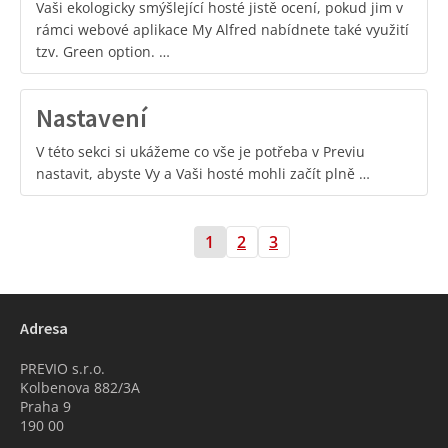
Vaši ekologicky smýšlející hosté jistě ocení, pokud jim v
rámci webové aplikace My Alfred nabídnete také využití
tzv. Green option. …
Nastavení
V této sekci si ukážeme co vše je potřeba v Previu
nastavit, abyste Vy a Vaši hosté mohli začít plně …
1
2
3
Adresa
PREVIO s.r.o.
Kolbenova 882/3A
Praha 9
190 00