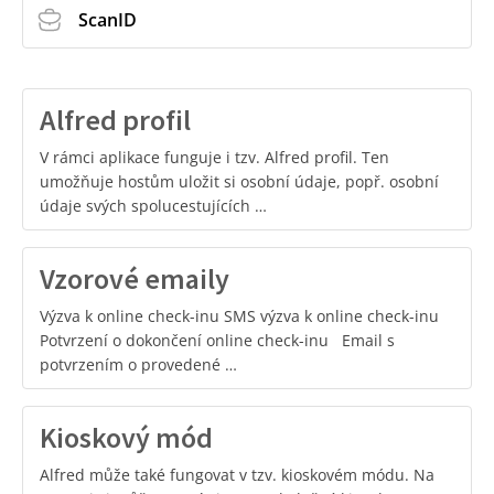
ScanID
Alfred profil
V rámci aplikace funguje i tzv. Alfred profil. Ten
umožňuje hostům uložit si osobní údaje, popř. osobní
údaje svých spolucestujících …
Vzorové emaily
Výzva k online check-inu SMS výzva k online check-inu
Potvrzení o dokončení online check-inu Email s
potvrzením o provedené …
Kioskový mód
Alfred může také fungovat v tzv. kioskovém módu. Na