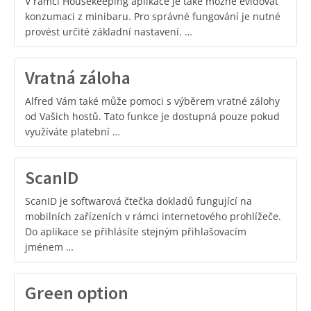
V rámci Housekeeping aplikace je také možné evidovat
konzumaci z minibaru. Pro správné fungování je nutné
provést určité základní nastavení. …
Vratná záloha
Alfred Vám také může pomoci s výběrem vratné zálohy
od Vašich hostů. Tato funkce je dostupná pouze pokud
využíváte platební …
ScanID
ScanID je softwarová čtečka dokladů fungující na
mobilních zařízeních v rámci internetového prohlížeče.
Do aplikace se přihlásíte stejným přihlašovacím
jménem …
Green option