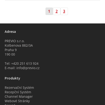
1
2
3
Adresa
PREVIO s.r.o.
Kolbenova 882/3A
Praha 9
190 00
Tel: +420 251 613 924
E-mail: info@previo.cz
Produkty
Rezervační Systém
Recepční Systém
Channel Manager
Webové Stránky