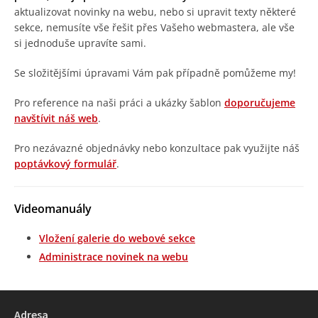
aktualizovat novinky na webu, nebo si upravit texty některé
sekce, nemusíte vše řešit přes Vašeho webmastera, ale vše
si jednoduše upravíte sami.
Se složitějšími úpravami Vám pak případně pomůžeme my!
Pro reference na naši práci a ukázky šablon
doporučujeme
navštívit náš web
.
Pro nezávazné objednávky nebo konzultace pak využijte náš
poptávkový formulář
.
Videomanuály
Vložení galerie do webové sekce
Administrace novinek na webu
Adresa