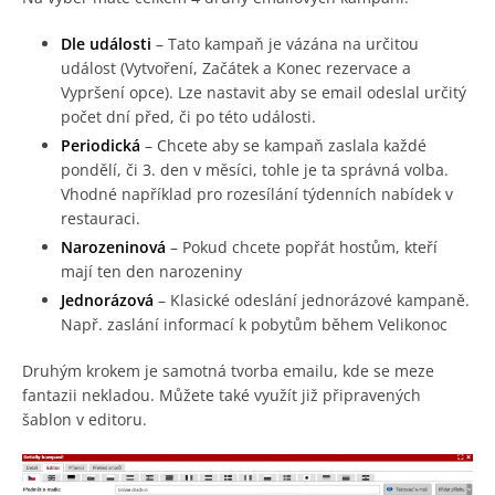
Dle události
– Tato kampaň je vázána na určitou
událost (Vytvoření, Začátek a Konec rezervace a
Vypršení opce). Lze nastavit aby se email odeslal určitý
počet dní před, či po této události.
Periodická
– Chcete aby se kampaň zaslala každé
pondělí, či 3. den v měsíci, tohle je ta správná volba.
Vhodné například pro rozesílání týdenních nabídek v
restauraci.
Narozeninová
– Pokud chcete popřát hostům, kteří
mají ten den narozeniny
Jednorázová
– Klasické odeslání jednorázové kampaně.
Např. zaslání informací k pobytům během Velikonoc
Druhým krokem je samotná tvorba emailu, kde se meze
fantazii nekladou. Můžete také využít již připravených
šablon v editoru.