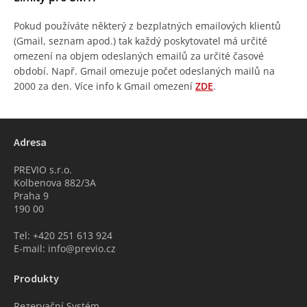
Pokud používáte některý z bezplatných emailových klientů
(Gmail, seznam apod.) tak každý poskytovatel má určité
omezení na objem odeslaných emailů za určité časové
období. Např. Gmail omezuje počet odeslaných mailů na
2000 za den. Více info k Gmail omezení
ZDE
.
Adresa
PREVIO s.r.o.
Kolbenova 882/3A
Praha 9
190 00
Tel: +420 251 613 924
E-mail: info@previo.cz
Produkty
Rezervační Systém