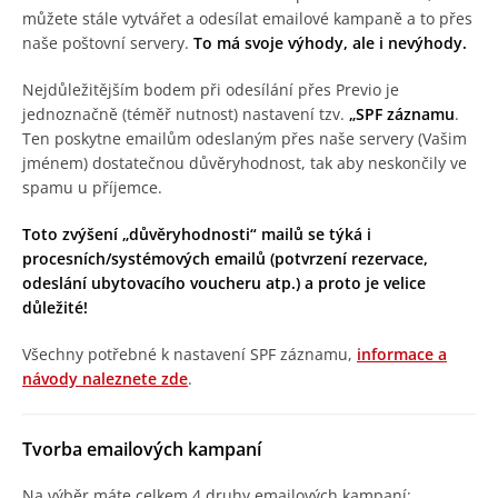
můžete stále vytvářet a odesílat emailové kampaně a to přes
naše poštovní servery.
To má svoje výhody, ale i nevýhody.
Nejdůležitějším bodem při odesílání přes Previo je
jednoznačně (téměř nutnost) nastavení tzv.
„SPF záznamu
.
Ten poskytne emailům odeslaným přes naše servery (Vašim
jménem) dostatečnou důvěryhodnost, tak aby neskončily ve
spamu u příjemce.
Toto zvýšení „důvěryhodnosti“ mailů se týká i
procesních/systémových emailů (potvrzení rezervace,
odeslání ubytovacího voucheru atp.) a proto je velice
důležité!
Všechny potřebné k nastavení SPF záznamu,
informace a
návody naleznete zde
.
Tvorba emailových kampaní
Na výběr máte celkem 4 druhy emailových kampaní: