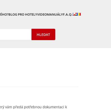
VÉHO?
BLOG PRO HOTELY
VIDEOMANUÁLY
F.A.Q.
terý vám předá potřebnou dokumentaci k