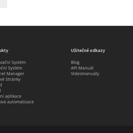
ukty
Užitečné odkazy
vační Systém
Blog
ční Systém
API Manuál
nel Manager
Videomanuály
é Stránky
d
d
ní aplikace
ová automatizace