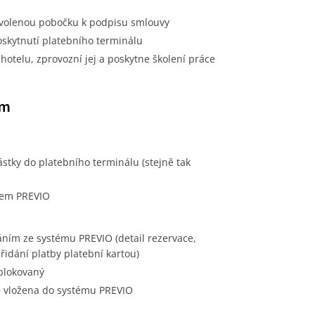
volenou pobočku k podpisu smlouvy
oskytnutí platebního terminálu
hotelu, zprovozní jej a poskytne školení práce
em
tky do platebního terminálu (stejně tak
mem PREVIO
áním ze systému PREVIO (detail rezervace,
řidání platby platební kartou)
ablokovaný
e vložena do systému PREVIO