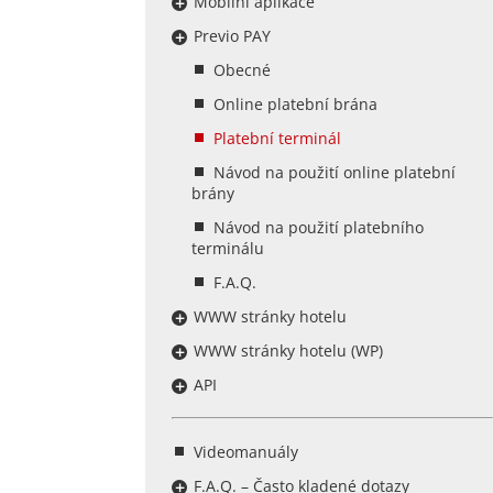
Mobilní aplikace
Previo PAY
Obecné
Online platební brána
Platební terminál
Návod na použití online platební
brány
Návod na použití platebního
terminálu
F.A.Q.
WWW stránky hotelu
WWW stránky hotelu (WP)
API
Videomanuály
F.A.Q. – Často kladené dotazy