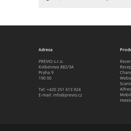
Adresa
Prod
PREVIO s.r.o.
Rezer
Kolbenova 882/3A
Recep
Praha 9
Chan
190 00
Webov
ScanI
Alfre
Tel: +420 251 613 924
Mobil
E-mail: info@previo.cz
Hotel