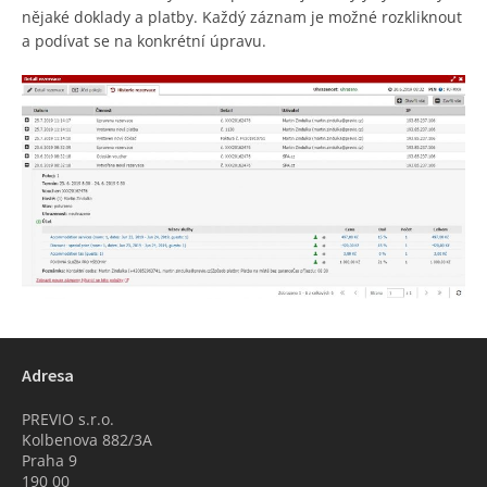
nějaké doklady a platby. Každý záznam je možné rozkliknout
a podívat se na konkrétní úpravu.
Adresa
PREVIO s.r.o.
Kolbenova 882/3A
Praha 9
190 00