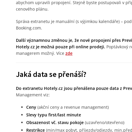
abychom upravili propojení. Stejně byste postupovali v pří
cenového plánu.
Správa extranetu je manuální (s výjimkou kalendáře) – pod
Booking.com.
Další významnou změnou je, že nové propojení přes Prev
Hotely.cz je možná pouze při online prodeji.
Poptávkový r
managerem možný. Více
zde
Jaká data se přenáší?
Do extranetu Hotely.cz jsou přenášena pouze data z Prev
Management viz:
Ceny
(akční ceny a revenue management)
Slevy typu first/last minute
Obsazenost vč. stavu pokoje
(uzavřeno/otevřeno)
Restrikce
(min/max pobyt, příjezdy/odjezdy, min.před