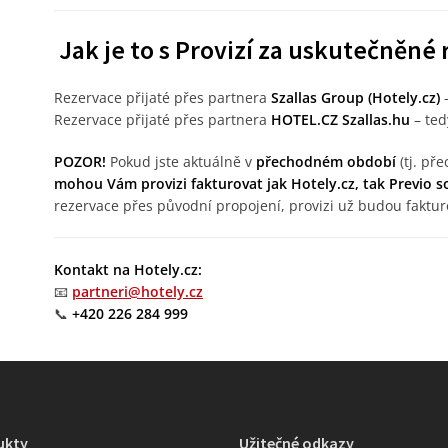
Jak je to s Provizí za uskutečněné
Rezervace přijaté přes partnera
Szallas Group (Hotely.cz)
–
Rezervace přijaté přes partnera
HOTEL.CZ Szallas.hu
– ted
POZOR!
Pokud jste aktuálně v
přechodném období
(tj. př
mohou Vám provizi fakturovat jak Hotely.cz, tak Previo 
rezervace přes původní propojení, provizi už budou faktu
Kontakt na Hotely.cz:
📧
partneri@hotely.cz
📞
+420 226 284 999
ukty
Užitečné odkazy