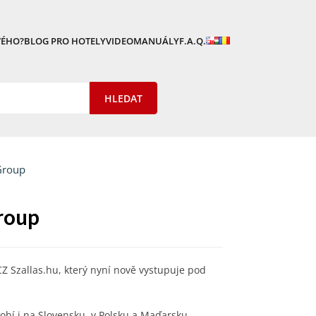
VÉHO?
BLOG PRO HOTELY
VIDEOMANUÁLY
F.A.Q.
Group
roup
Z Szallas.hu, který nyní nově vystupuje pod
sobí i na Slovensku, v Polsku a Maďarsku.