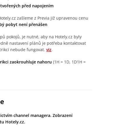
vytvořených před napojením
Hotely.cz zašleme z Previa již upravenou cenu
obý pobyt není přenášen
ů pokojů, je nutné, aby na Hotely.cz byly
ledně nastavení plánů je potřeba kontaktovat
trikcí nebude fungovat.
viz
.
trikci zaokrouhluje nahoru
(1H = 1D, 1D1H =
ce
dnictvím channel managera. Zobrazení
tu Hotely.cz.