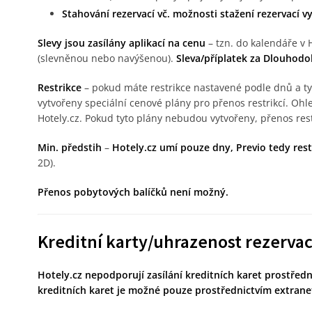
Stahování rezervací vč. možnosti stažení rezervací 
Slevy jsou zasílány aplikací na cenu
– tzn. do kalendáře v 
(slevněnou nebo navýšenou).
Sleva/příplatek za Dlouhod
Restrikce
– pokud máte restrikce nastavené podle dnů a typ
vytvořeny speciální cenové plány pro přenos restrikcí. Oh
Hotely.cz. Pokud tyto plány nebudou vytvořeny, přenos res
Min. předstih
–
Hotely.cz umí pouze dny, Previo tedy res
2D).
Přenos pobytových balíčků není možný.
Kreditní karty/uhrazenost rezerva
Hotely.cz nepodporují zasílání kreditních karet prostře
kreditních karet je možné pouze prostřednictvím extrane