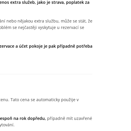
nos extra služeb, jako je strava, poplatek za
ání nebo nějakou extra službu, může se stát, že
blém se nejčastěji vyskytuje u rezervací se
zervace
a účet pokoje je pak případně potřeba
.
cenu. Tato cena se automaticky použije v
lespoň na rok dopředu,
případně mít uzavřené
tování.