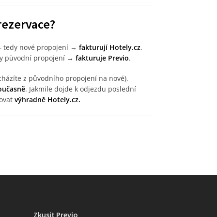
 rezervace?
 tedy nové propojení →
fakturují Hotely.cz
.
y původní propojení →
fakturuje Previo
.
echázíte z původního propojení na nové),
současně
. Jakmile dojde k odjezdu poslední
rovat
výhradně Hotely.cz.
Zkusit Previo