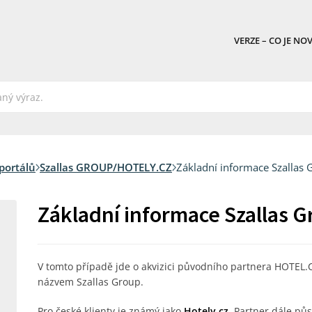
VERZE – CO JE NO
portálů
Szallas GROUP/HOTELY.CZ
Základní informace Szallas 
Základní informace Szallas G
V tomto případě jde o akvizici původního partnera HOTEL.C
názvem Szallas Group.
Pro české klienty je známý jako
Hotely.cz
. Partner dále pů