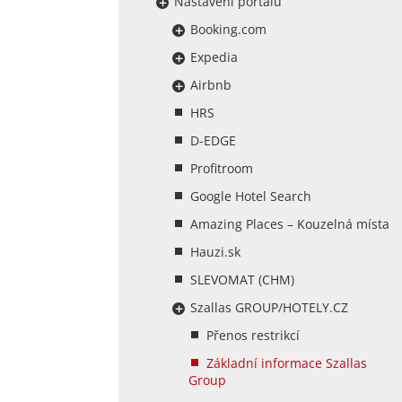
Nastavení portálů
Booking.com
Expedia
Airbnb
HRS
D-EDGE
Profitroom
Google Hotel Search
Amazing Places – Kouzelná místa
Hauzi.sk
SLEVOMAT (CHM)
Szallas GROUP/HOTELY.CZ
Přenos restrikcí
Základní informace Szallas
Group