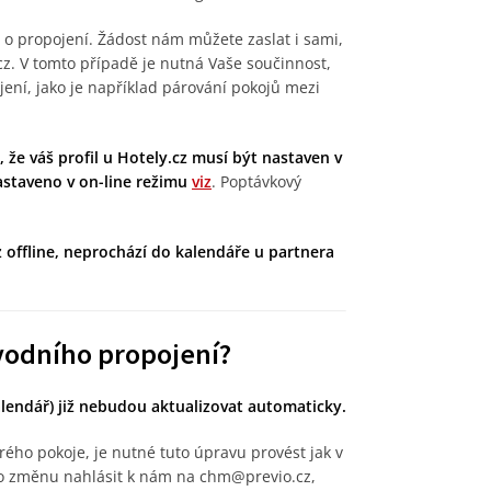
 o propojení. Žádost nám můžete zaslat i sami,
cz. V tomto případě je nutná Vaše součinnost,
ní, jako je například párování pokojů mezi
 že váš profil u Hotely.cz musí být nastaven v
nastaveno v on-line režimu
viz
. Poptávkový
 offline, neprochází do kalendáře u partnera
vodního propojení?
lendář) již nebudou aktualizovat automaticky.
rého pokoje, je nutné tuto úpravu provést jak v
tuto změnu nahlásit k nám na chm@previo.cz,