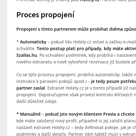
Proces propojení
Propojení s tímto partnerem může probíhat dvěma způs
*
Automaticky
– pokud Vás Hotely.cz osloví a zašlou e-ma
schválíte.
Tento postup platí pro případy, kdy máte aktiv
Szallas.hu
. Po schválení podmínek, kdy probíhá i nastaven
nového extranetu a nově vytvořené rezervace již budete p
Co se týče procesu propojení, probíhá automaticky, takže n
instrukce k párování pokojů apod.) –
je tedy pouze potřeba
partner zaslal
. Extranet Hotely.cz je v tomto případě již n
propojení. Doporučujeme však provést kontrolu klíčových n
další důležité údaje.
* Manuálně
–
pokud jste novým klientem Previa a chcete 
kde máte založený nový profil, případně si jej založit plán
nastavit extranet Hotely.cz – tedy definovat pokoje, jak je 
podmínky a další detaily. Partner Vám taktéž musí v extra