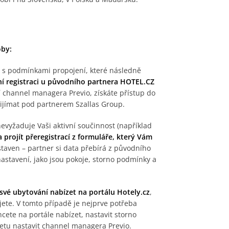
oby:
il s podmínkami propojení, které následně
ní registraci u původního partnera HOTEL.CZ
í channel managera Previo, získáte přístup do
řijímat pod partnerem Szallas Group.
evyžaduje Vaši aktivní součinnost (například
 projít přeregistrací z formuláře, který Vám
astaven – partner si data přebírá z původního
astavení, jako jsou pokoje, storno podmínky a
své ubytování nabízet na portálu Hotely.cz
,
ujete. V tomto případě je nejprve potřeba
chcete na portále nabízet, nastavit storno
netu nastavit channel managera Previo.