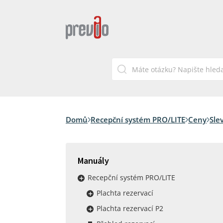
Domů
Recepční systém PRO/LITE
Ceny
Sle
Manuály
Recepční systém PRO/LITE
Plachta rezervací
Plachta rezervací P2