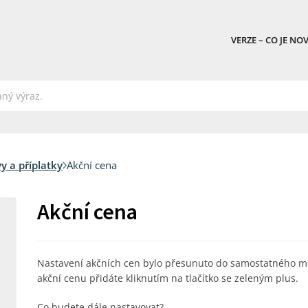
VERZE – CO JE NO
vy a příplatky
Akční cena
Akční cena
Nastavení akčních cen bylo přesunuto do samostatného 
akční cenu přidáte kliknutím na tlačítko se zeleným plus.
Co budete dále nastavovat?