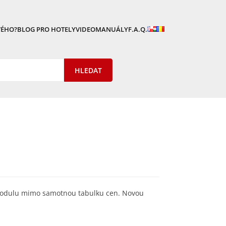
VÉHO?
BLOG PRO HOTELY
VIDEOMANUÁLY
F.A.Q.
modulu mimo samotnou tabulku cen. Novou