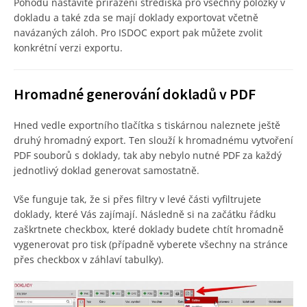
Pohodu nastavíte přiřazení střediska pro všechny položky v
dokladu a také zda se mají doklady exportovat včetně
navázaných záloh. Pro ISDOC export pak můžete zvolit
konkrétní verzi exportu.
Hromadné generování dokladů v PDF
Hned vedle exportního tlačítka s tiskárnou naleznete ještě
druhý hromadný export. Ten slouží k hromadnému vytvoření
PDF souborů s doklady, tak aby nebylo nutné PDF za každý
jednotlivý doklad generovat samostatně.
Vše funguje tak, že si přes filtry v levé části vyfiltrujete
doklady, které Vás zajímají. Následně si na začátku řádku
zaškrtnete checkbox, které doklady budete chtít hromadně
vygenerovat pro tisk (případně vyberete všechny na stránce
přes checkbox v záhlaví tabulky).