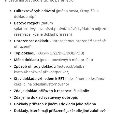
můžete filtrovat podle těchto parametrů:
Fulltextové vyhledávání
(jméno hosta, firmy, číslo
dokladu atp.)
Datové rozpětí
(datum
splatnosti/vystavení/zd.plnění/uzávěrky/datum odjezdu
rezervace, kde je doklad přiřazen)
Uhrazenost dokladu
(uhrazené/neuhrazené/částečně
uhrazené)
Typ dokladu
(FAK/PRO/ZL/DPZ/DOB/POU)
Měna dokladu
(podle povolených měn profilu)
Způsob úhrady dokladu
(hotovost/platba
kartou/bankovní převod/poukaz)
Stav dokladu vzhledem k EET
(odesláno/neodesláno/
čekající na odeslání/stornovano)
Zda je doklad přiřazen k rezervaci či nikoliv
Zda je na doklad vystavený dobropis
Doklady přiřazen k jinému dokladu jako záloha
Doklady, které mají přiřazené jakékoliv jiné zálohové