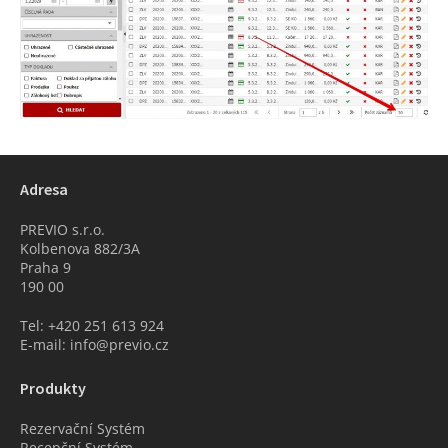
Adresa
PREVIO s.r.o.
Kolbenova 882/3A
Praha 9
190 00
Tel: +420 251 613 924
E-mail: info@previo.cz
Produkty
Rezervační Systém
Recepční Systém