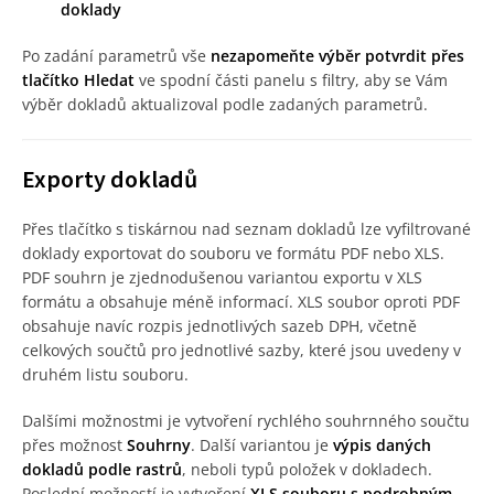
doklady
Po zadání parametrů vše
nezapomeňte výběr potvrdit přes
tlačítko Hledat
ve spodní části panelu s filtry, aby se Vám
výběr dokladů aktualizoval podle zadaných parametrů.
Exporty dokladů
Přes tlačítko s tiskárnou nad seznam dokladů lze vyfiltrované
doklady exportovat do souboru ve formátu PDF nebo XLS.
PDF souhrn je zjednodušenou variantou exportu v XLS
formátu a obsahuje méně informací. XLS soubor oproti PDF
obsahuje navíc rozpis jednotlivých sazeb DPH, včetně
celkových součtů pro jednotlivé sazby, které jsou uvedeny v
druhém listu souboru.
Dalšími možnostmi je vytvoření rychlého souhrnného součtu
přes možnost
Souhrny
. Další variantou je
výpis daných
dokladů podle rastrů
, neboli typů položek v dokladech.
Poslední možností je vytvoření
XLS souboru s podrobným