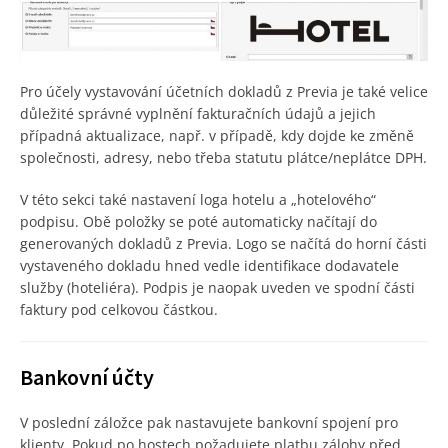
Pro účely vystavování účetních dokladů z Previa je také velice
důležité správné vyplnění fakturačních údajů a jejich
případná aktualizace, např. v případě, kdy dojde ke změně
společnosti, adresy, nebo třeba statutu plátce/neplátce DPH.
V této sekci také nastavení loga hotelu a „hotelového“
podpisu. Obě položky se poté automaticky načítají do
generovaných dokladů z Previa. Logo se načítá do horní části
vystaveného dokladu hned vedle identifikace dodavatele
služby (hoteliéra). Podpis je naopak uveden ve spodní části
faktury pod celkovou částkou.
Bankovní účty
V poslední záložce pak nastavujete bankovní spojení pro
klienty. Pokud po hostech požadujete platbu zálohy před