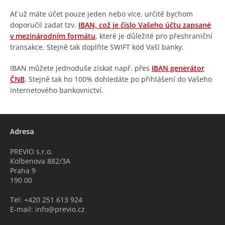
Ať už máte účet pouze jeden nebo více, určitě bychom
doporučil zadat tzv.
IBAN, což je číslo Vašeho účtu zapsané
v mezinárodním formátu
, které je důležité pro přeshraniční
transakce. Stejně tak doplňte SWIFT kód Vaší banky.
IBAN můžete jednoduše získat např. přes
IBAN generátor
ČNB
. Stejně tak ho 100% dohledáte po přihlášení do Vašeho
internetového bankovnictví.
Adresa
PREVIO s.r.o.
Kolbenova 882/3A
Praha 9
190 00
Tel: +420 251 613 924
E-mail: info@previo.cz