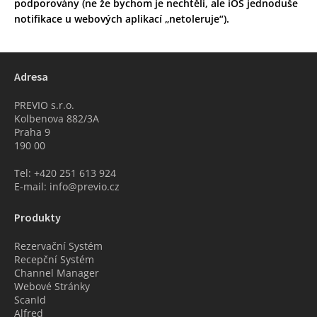
podporovány (ne že bychom je nechtěli, ale iOS jednoduše
notifikace u webových aplikací „netoleruje“).
Adresa
PREVIO s.r.o.
Kolbenova 882/3A
Praha 9
190 00
Tel: +420 251 613 924
E-mail: info@previo.cz
Produkty
Rezervační Systém
Recepční Systém
Channel Manager
Webové Stránky
ScanId
Alfred