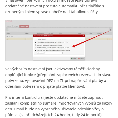
V nastavení bankovních účtů si můžete ještě upravit
dodatečné nastavení pro tuto automatiku přes tlačítko s
ozubeným kolem vpravo nahoře nad tabulkou s účty.
Ve výchozím nastavení jsou aktivovány téměř všechny
doplňující funkce (přepínání zaplacených rezervací do stavu
potvrzeno, vystavování DPZ na ZL při napárování platby a
odesílání potvrzení o přijaté platbě klientovi).
Pro interní kontrolu si ještě dodatečně můžete zapnout
zasílání kompletního sumáře importovaných výpisů za každý
den. Email bude na vybraného uživatele odeslán vždy o
půlnoci (za předcházejících 24 hodin, tedy 24 importů).