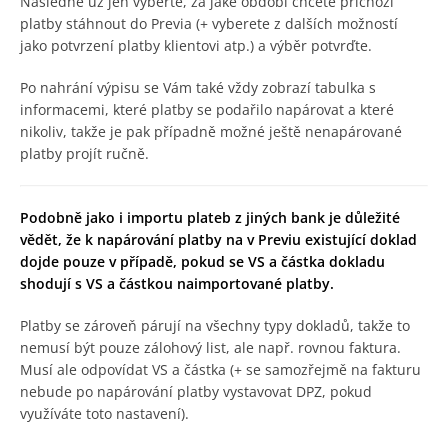
Následně už jen vyberte, za jaké období chcete příchozí
platby stáhnout do Previa (+ vyberete z dalších možností
jako potvrzení platby klientovi atp.) a výběr potvrďte.
Po nahrání výpisu se Vám také vždy zobrazí tabulka s
informacemi, které platby se podařilo napárovat a které
nikoliv, takže je pak případně možné ještě nenapárované
platby projít ručně.
Podobně jako i importu plateb z jiných bank je důležité
vědět, že k napárování platby na v Previu existující doklad
dojde pouze v případě, pokud se VS a částka dokladu
shodují s VS a částkou naimportované platby.
Platby se zároveň párují na všechny typy dokladů, takže to
nemusí být pouze zálohový list, ale např. rovnou faktura.
Musí ale odpovídat VS a částka (+ se samozřejmě na fakturu
nebude po napárování platby vystavovat DPZ, pokud
využíváte toto nastavení).