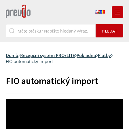
Domů
Recepční systém PRO/LITE
Pokladna
Platby
FIO automatický import
FIO automatický import