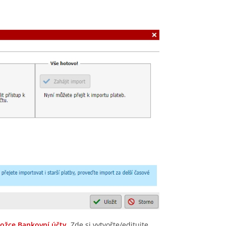
ložce Bankovní účty
. Zde si vytvořte/editujte