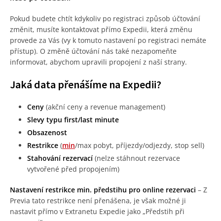
Pokud budete chtít kdykoliv po registraci způsob účtování
změnit, musíte kontaktovat přímo Expedii, která změnu
provede za Vás (vy k tomuto nastavení po registraci nemáte
přístup). O změně účtování nás také nezapomeňte
informovat, abychom upravili propojení z naší strany.
Jaká data přenášíme na Expedii?
Ceny
(akční ceny a revenue management)
Slevy typu first/last minute
Obsazenost
Restrikce
(
min
/max pobyt, příjezdy/odjezdy, stop sell)
Stahování rezervací
(nelze stáhnout rezervace
vytvořené před propojením)
Nastavení restrikce min. předstihu pro online rezervaci
– Z
Previa tato restrikce není přenášena, je však možné ji
nastavit přímo v Extranetu Expedie jako „Předstih při