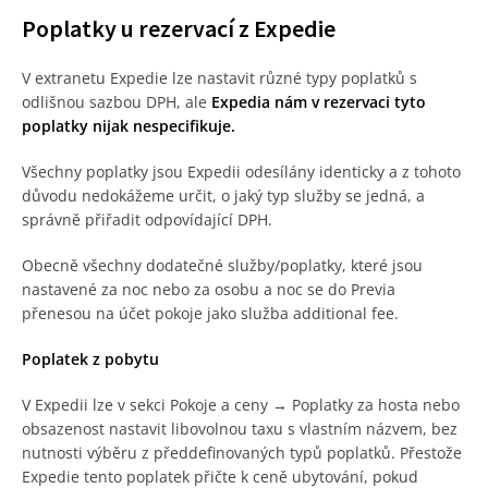
Poplatky u rezervací z Expedie
V extranetu Expedie lze nastavit různé typy poplatků s
odlišnou sazbou DPH, ale
Expedia nám v rezervaci tyto
poplatky nijak nespecifikuje.
Všechny poplatky jsou Expedii odesílány identicky a z tohoto
důvodu nedokážeme určit, o jaký typ služby se jedná, a
správně přiřadit odpovídající DPH.
Obecně všechny dodatečné služby/poplatky, které jsou
nastavené za noc nebo za osobu a noc se do Previa
přenesou na účet pokoje jako služba additional fee.
Poplatek z pobytu
V Expedii lze v sekci Pokoje a ceny → Poplatky za hosta nebo
obsazenost nastavit libovolnou taxu s vlastním názvem, bez
nutnosti výběru z předdefinovaných typů poplatků. Přestože
Expedie tento poplatek přičte k ceně ubytování, pokud