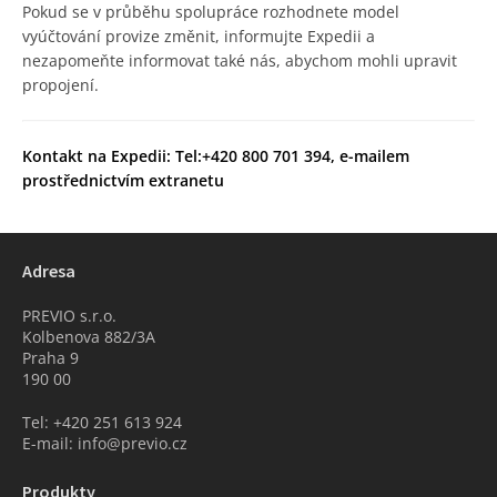
Pokud se v průběhu spolupráce rozhodnete model
vyúčtování provize změnit, informujte Expedii a
nezapomeňte informovat také nás, abychom mohli upravit
propojení.
Kontakt na Expedii:
Tel:+420 800 701 394, e-mailem
prostřednictvím extranetu
Adresa
PREVIO s.r.o.
Kolbenova 882/3A
Praha 9
190 00
Tel: +420 251 613 924
E-mail: info@previo.cz
Produkty