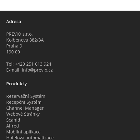
Adresa
PREVIO s.r.o.
Kolbenova 882/3A
Praha 9
190 00
Tel: +420 251 613 924
E-mail: info@previo.cz
Produkty
Rezervační Systém
Recepční Systém
Channel Manager
Webové Stránky
ScanId
Alfred
Mobilní aplikace
Hotelová automatizace