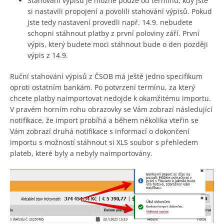
Stahování výpisu je možné pouze od termínu, kdy jste
si nastavili propojení a povolili stahování výpisů. Pokud
jste tedy nastavení provedli např. 14.9. nebudete
schopni stáhnout platby z první poloviny září. První
výpis, který budete moci stáhnout bude o den později
výpis z 14.9.
Ruční stahování výpisů z ČSOB má ještě jedno specifikum
oproti ostatním bankám. Po potvrzení termínu, za který
chcete platby naimportovat nedojde k okamžitému importu.
V pravém horním rohu obrazovky se Vám zobrazí následující
notifikace, že import probíhá a během několika vteřin se
Vám zobrazí druhá notifikace s informací o dokončení
importu s možností stáhnout si XLS soubor s přehledem
plateb, které byly a nebyly naimportovány.