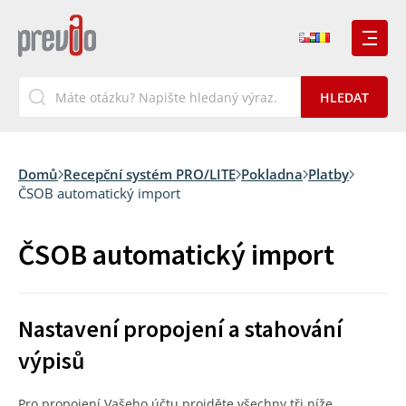
Domů
Recepční systém PRO/LITE
Pokladna
Platby
ČSOB automatický import
ČSOB automatický import
Nastavení propojení a stahování
výpisů
Pro propojení Vašeho účtu projděte všechny tři níže