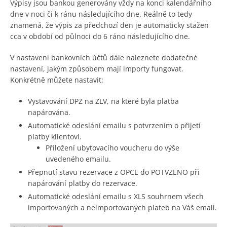
Výpisy jsou bankou generovány vždy na konci kalendářního
dne v noci či k ránu následujícího dne. Reálně to tedy
znamená, že výpis za předchozí den je automaticky stažen
cca v období od půlnoci do 6 ráno následujícího dne.
V nastavení bankovních účtů dále naleznete dodatečné
nastavení, jakým způsobem mají importy fungovat.
Konkrétně můžete nastavit:
Vystavování DPZ na ZLV, na které byla platba
napárována.
Automatické odeslání emailu s potvrzením o přijetí
platby klientovi.
Přiložení ubytovacího voucheru do výše
uvedeného emailu.
Přepnutí stavu rezervace z OPCE do POTVZENO při
napárování platby do rezervace.
Automatické odeslání emailu s XLS souhrnem všech
importovaných a neimportovaných plateb na Váš email.