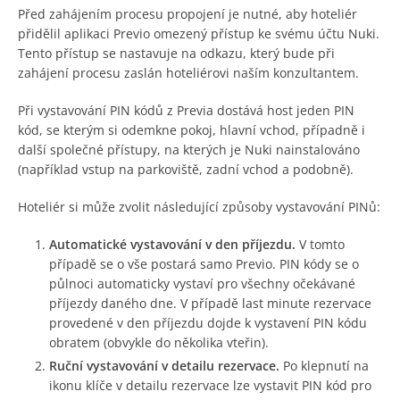
Před zahájením procesu propojení je nutné, aby hoteliér
přidělil aplikaci Previo omezený přístup ke svému účtu Nuki.
Tento přístup se nastavuje na odkazu, který bude při
zahájení procesu zaslán hoteliérovi naším konzultantem.
Při vystavování PIN kódů z Previa dostává host jeden PIN
kód, se kterým si odemkne pokoj, hlavní vchod, případně i
další společné přístupy, na kterých je Nuki nainstalováno
(například vstup na parkoviště, zadní vchod a podobně).
Hoteliér si může zvolit následující způsoby vystavování PINů:
Automatické vystavování v den příjezdu.
V tomto
případě se o vše postará samo Previo. PIN kódy se o
půlnoci automaticky vystaví pro všechny očekávané
příjezdy daného dne. V případě last minute rezervace
provedené v den příjezdu dojde k vystavení PIN kódu
obratem (obvykle do několika vteřin).
Ruční vystavování v detailu rezervace.
Po klepnutí na
ikonu klíče v detailu rezervace lze vystavit PIN kód pro