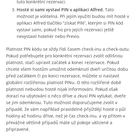
tuto konkrétní rezervaci.
Hosté si sami vystaví PIN v aplikaci Alfred.
Tato
možnost je volitelná. Při jejím využití budou mít hosté v
aplikaci Alfred tlačítko “získat PIN”, kterým si PIN kód
vystaví sami, pokud ho pro jejich rezervaci ještě
nevystavil hoteliér nebo Previo.
Platnost PIN kódu se vždy řídí časem check-inu a check-outu.
Pokud potřebujete pro konkrétní rezervaci zvolit odlišnou
platnost, stačí upravit začátek a konec rezervace. Pokud
chcete všem hostům umožnit odemknutí dveří určitou dobu
před začátkem či po konci rezervace, můžete si nastavit
globální rozšířenou platnost PINu. O této rozšířené době
platnosti nebudou hosté nijak informováni. Pokud však
dorazí na ubytování o něco dříve a zkusí PIN vyťukat, dveře
se jim odemknou. Tuto možnost doporučujeme zvolit v
případě, že vám například pravidelně přijíždějí hosté o půl
hodiny až hodinu dříve, než je čas check-inu, a vy přitom v
převážné většině případů máte už pokoje uklizené a
připravené.