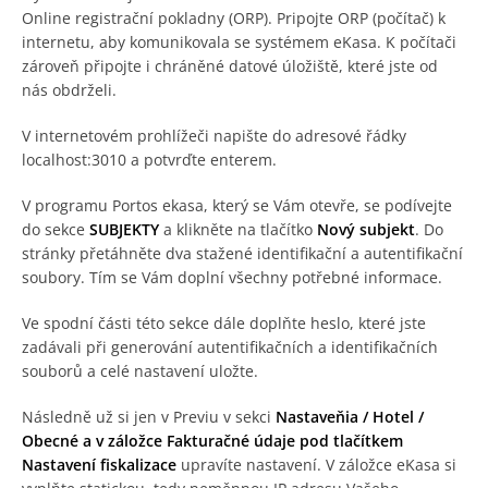
Online registrační pokladny (ORP). Pripojte ORP (počítač) k
internetu, aby komunikovala se systémem eKasa. K počítači
zároveň připojte i chráněné datové úložiště, které jste od
nás obdrželi.
V internetovém prohlížeči napište do adresové řádky
localhost:3010 a potvrďte enterem.
V programu Portos ekasa, který se Vám otevře, se podívejte
do sekce
SUBJEKTY
a klikněte na tlačítko
Nový subjekt
. Do
stránky přetáhněte dva stažené identifikační a autentifikační
soubory. Tím se Vám doplní všechny potřebné informace.
Ve spodní části této sekce dále doplňte heslo, které jste
zadávali při generování autentifikačních a identifikačních
souborů a celé nastavení uložte.
Následně už si jen v Previu v sekci
Nastaveňia / Hotel /
Obecné a v záložce Fakturačné údaje pod tlačítkem
Nastavení fiskalizace
upravíte nastavení. V záložce eKasa si