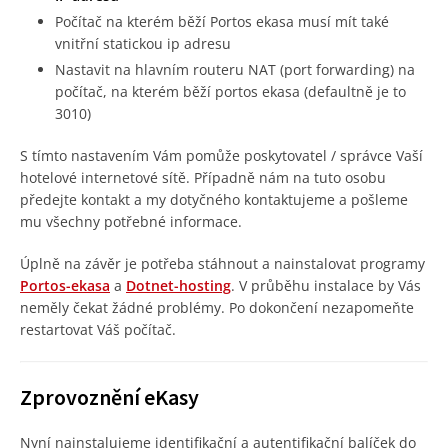
Počítač na kterém běží Portos ekasa musí mít také
vnitřní statickou ip adresu
Nastavit na hlavním routeru NAT (port forwarding) na
počítač, na kterém běží portos ekasa (defaultně je to
3010)
S tímto nastavením Vám pomůže poskytovatel / správce Vaší
hotelové internetové sítě. Případně nám na tuto osobu
předejte kontakt a my dotyčného kontaktujeme a pošleme
mu všechny potřebné informace.
Úplně na závěr je potřeba stáhnout a nainstalovat programy
Portos-ekasa
a
Dotnet-hosting
. V průběhu instalace by Vás
neměly čekat žádné problémy. Po dokončení nezapomeňte
restartovat Váš počítač.
Zprovoznění eKasy
Nyní nainstalujeme identifikační a autentifikační balíček do