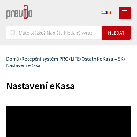
Domů
Recepční systém PRO/LITE
Ostatní
eKasa – SK
Nastavení eKasa
Nastavení eKasa