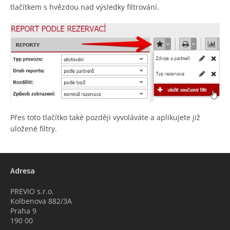
tlačítkem s hvězdou nad výsledky filtrování.
Přes toto tlačítko také později vyvoláváte a aplikujete již
uložené filtry.
Adresa
PREVIO s.r.o.
Kolbenova 882/3A
Praha 9
190 00