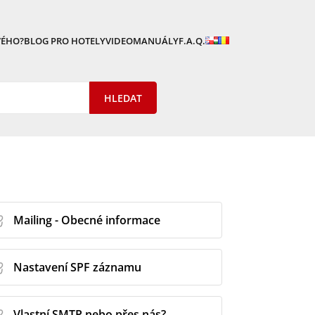
VÉHO?
BLOG PRO HOTELY
VIDEOMANUÁLY
F.A.Q.
Mailing - Obecné informace
Nastavení SPF záznamu
Vlastní SMTP nebo přes nás?