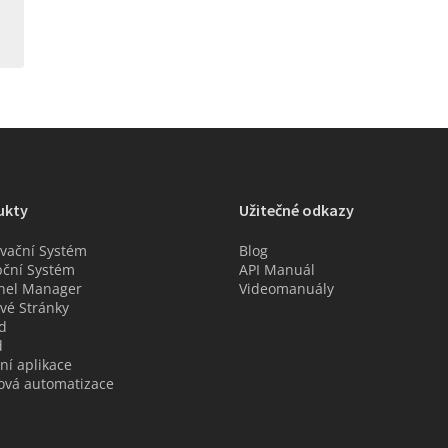
ukty
Užitečné odkazy
vační Systém
Blog
ční Systém
API Manuál
nel Manager
Videomanuály
é Stránky
d
d
ní aplikace
ová automatizace