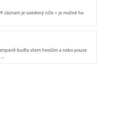
PF záznam je uvedený níže + je možné ho
 kampaně buďto všem hostům a nebo pouze
e …