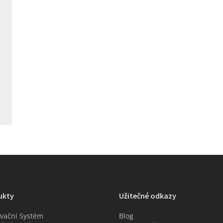
ukty
Užitečné odkazy
vační Systém
Blog