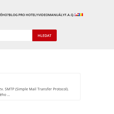
VÉHO?
BLOG PRO HOTELY
VIDEOMANUÁLY
F.A.Q.
v. SMTP (Simple Mail Transfer Protocol).
mého …