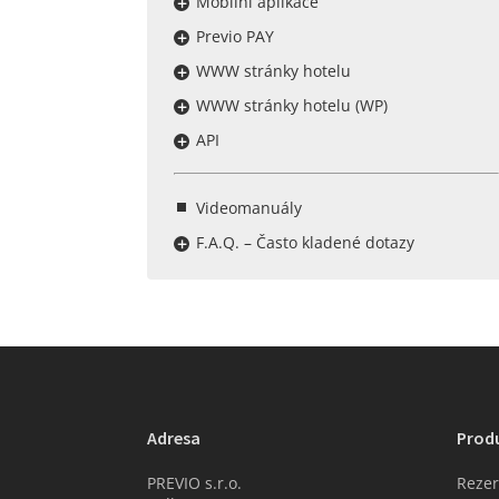
Mobilní aplikace
Previo PAY
WWW stránky hotelu
WWW stránky hotelu (WP)
API
Videomanuály
F.A.Q. – Často kladené dotazy
Adresa
Prod
PREVIO s.r.o.
Rezer