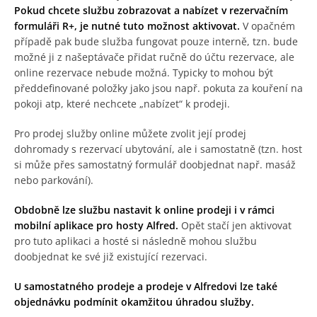
Pokud chcete službu zobrazovat a nabízet v rezervačním
formuláři R+, je nutné tuto možnost aktivovat.
V opačném
případě pak bude služba fungovat pouze interně, tzn. bude
možné ji z našeptávače přidat ručně do účtu rezervace, ale
online rezervace nebude možná. Typicky to mohou být
předdefinované položky jako jsou např. pokuta za kouření na
pokoji atp, které nechcete „nabízet“ k prodeji.
Pro prodej služby online můžete zvolit její prodej
dohromady s rezervací ubytování, ale i samostatně (tzn. host
si může přes samostatný formulář doobjednat např. masáž
nebo parkování).
Obdobně lze službu nastavit k online prodeji i v rámci
mobilní aplikace pro hosty Alfred.
Opět stačí jen aktivovat
pro tuto aplikaci a hosté si následně mohou službu
doobjednat ke své již existující rezervaci.
U samostatného prodeje a prodeje v Alfredovi lze také
objednávku podmínit okamžitou úhradou služby.