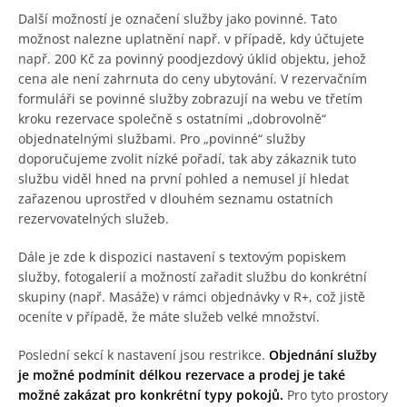
Další možností je označení služby jako povinné. Tato
možnost nalezne uplatnění např. v případě, kdy účtujete
např. 200 Kč za povinný poodjezdový úklid objektu, jehož
cena ale není zahrnuta do ceny ubytování. V rezervačním
formuláři se povinné služby zobrazují na webu ve třetím
kroku rezervace společně s ostatními „dobrovolně“
objednatelnými službami. Pro „povinné“ služby
doporučujeme zvolit nízké pořadí, tak aby zákaznik tuto
službu viděl hned na první pohled a nemusel jí hledat
zařazenou uprostřed v dlouhém seznamu ostatních
rezervovatelných služeb.
Dále je zde k dispozici nastavení s textovým popiskem
služby, fotogalerií a možností zařadit službu do konkrétní
skupiny (např. Masáže) v rámci objednávky v R+, což jistě
oceníte v případě, že máte služeb velké množství.
Poslední sekcí k nastavení jsou restrikce.
Objednání služby
je možné podmínit délkou rezervace a prodej je také
možné zakázat pro konkrétní typy pokojů.
Pro tyto prostory