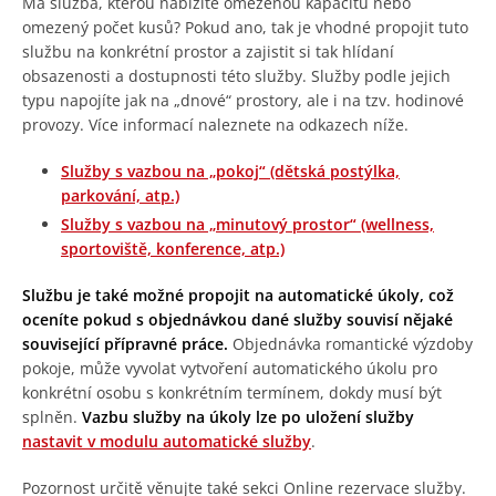
Má služba, kterou nabízíte omezenou kapacitu nebo
omezený počet kusů? Pokud ano, tak je vhodné propojit tuto
službu na konkrétní prostor a zajistit si tak hlídaní
obsazenosti a dostupnosti této služby. Služby podle jejich
typu napojíte jak na „dnové“ prostory, ale i na tzv. hodinové
provozy. Více informací naleznete na odkazech níže.
Služby s vazbou na „pokoj“ (dětská postýlka,
parkování, atp.)
Služby s vazbou na „minutový prostor“ (wellness,
sportoviště, konference, atp.)
Službu je také možné propojit na automatické úkoly, což
oceníte pokud s objednávkou dané služby souvisí nějaké
související přípravné práce.
Objednávka romantické výzdoby
pokoje, může vyvolat vytvoření automatického úkolu pro
konkrétní osobu s konkrétním termínem, dokdy musí být
splněn.
Vazbu služby na úkoly lze po uložení služby
nastavit v modulu automatické služby
.
Pozornost určitě věnujte také sekci Online rezervace služby.