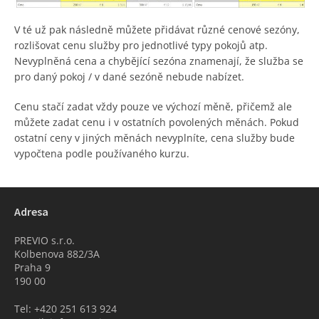
V té už pak následně můžete přidávat různé cenové sezóny,
rozlišovat cenu služby pro jednotlivé typy pokojů atp.
Nevyplněná cena a chybějící sezóna znamenají, že služba se
pro daný pokoj / v dané sezóně nebude nabízet.
Cenu stačí zadat vždy pouze ve výchozí měně, přičemž ale
můžete zadat cenu i v ostatních povolených měnách. Pokud
ostatní ceny v jiných měnách nevyplníte, cena služby bude
vypočtena podle používaného kurzu.
Adresa
PREVIO s.r.o.
Kolbenova 882/3A
Praha 9
190 00
Tel: +420 251 613 924