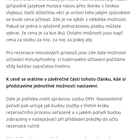
(případně jazykové mutace názvu přes ikonku s českou
vlajkou). Další důležitou věcí je určení toho jakým způsobem
se bude cena účtovat. Zde je na výběr z několika možností.
Pokud se jedná o vyloženě jednorázovou platbu můžete
vybrat, že cena je za kus (ks). Ostatní možnosti jsou např.
cena za osobu za noc, za noc za pokoj atp.
Pro rezervace minutových provozů jsou zde dále možnosti
účtování minuty/hodiny. U hodinového účtování počítáme
vždy každou započatou hodinu.
K ceně se vrátíme v závěrečné části tohoto článku, kde si
představíme jednotlivé možnosti nastavení.
Dále je potřeba zvolit správnou sazbu DPH. Nastavitelné
pořadí pak určuje jak budou služby v třetím kroku
rezervačního procesu seřazené a v jakém pořadí budou
zobrazeny v našeptávači při přidávání položky do účtu
rezervace ručně.