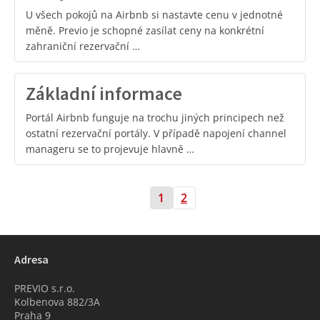
U všech pokojů na Airbnb si nastavte cenu v jednotné
měně. Previo je schopné zasílat ceny na konkrétní
zahraniční rezervační …
Základní informace
Portál Airbnb funguje na trochu jiných principech než
ostatní rezervační portály. V případě napojení channel
manageru se to projevuje hlavně …
1
2
Adresa
PREVIO s.r.o.
Kolbenova 882/3A
Praha 9