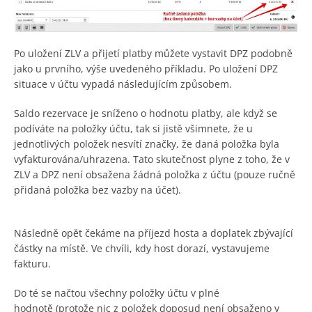
Po uložení ZLV a přijetí platby můžete vystavit DPZ podobně
jako u prvního, výše uvedeného příkladu. Po uložení DPZ
situace v účtu vypadá následujícím způsobem.
Saldo rezervace je sníženo o hodnotu platby, ale když se
podíváte na položky účtu, tak si jistě všimnete, že u
jednotlivých položek nesvítí značky, že daná položka byla
vyfakturována/uhrazena. Tato skutečnost plyne z toho, že v
ZLV a DPZ není obsažena žádná položka z účtu (pouze ručně
přidaná položka bez vazby na účet).
Následně opět čekáme na příjezd hosta a doplatek zbývající
částky na místě. Ve chvíli, kdy host dorazí, vystavujeme
fakturu.
Do té se načtou všechny položky účtu v plné
hodnotě (protože nic z položek doposud není obsaženo v