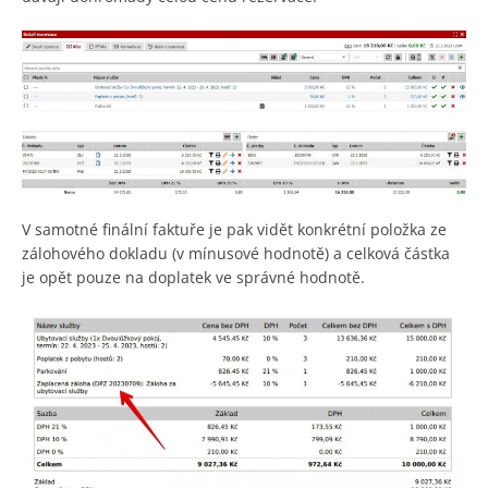
V samotné finální faktuře je pak vidět konkrétní položka ze
zálohového dokladu (v mínusové hodnotě) a celková částka
je opět pouze na doplatek ve správné hodnotě.