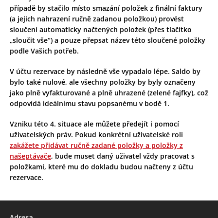
případě by stačilo místo smazání položek z finální faktury
(a jejich nahrazení ručně zadanou položkou) provést
sloučení automaticky načtených položek (přes tlačítko
„sloučit vše“) a pouze přepsat název této sloučené položky
podle Vašich potřeb.
V účtu rezervace by následně vše vypadalo lépe. Saldo by
bylo také nulové, ale všechny položky by byly označeny
jako plně vyfakturované a plně uhrazené (zelené fajfky), což
odpovídá ideálnímu stavu popsanému v bodě 1.
Vzniku této 4. situace ale můžete předejít i pomocí
uživatelských práv. Pokud konkrétní uživatelské roli
zakážete přidávat ručně zadané položky a položky z
našeptávače
, bude muset daný uživatel vždy pracovat s
položkami, které mu do dokladu budou načteny z účtu
rezervace.
Adresa