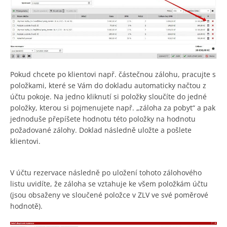
Pokud chcete po klientovi např. částečnou zálohu, pracujte s
položkami, které se Vám do dokladu automaticky načtou z
účtu pokoje. Na jedno kliknutí si položky sloučíte do jedné
položky, kterou si pojmenujete např. „záloha za pobyt“ a pak
jednoduše přepíšete hodnotu této položky na hodnotu
požadované zálohy. Doklad následně uložte a pošlete
klientovi.
V účtu rezervace následně po uložení tohoto zálohového
listu uvidíte, že záloha se vztahuje ke všem položkám účtu
(jsou obsaženy ve sloučené položce v ZLV ve své poměrové
hodnotě).