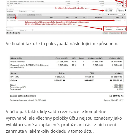
Ve finální faktuře to pak vypadá následujícím způsobem:
V účtu pak takto, kdy saldo rezervace je kompletně
vyrovnané, ale všechny položky účtu nejsou označeny jako
vyfakturované a zaplacené, protože ani část z nich není
zahrnuta v jakémkoliv dokladu v tomto účtu.