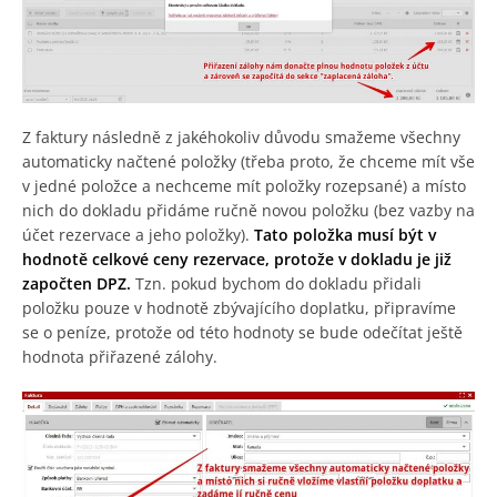
Z faktury následně z jakéhokoliv důvodu smažeme všechny
automaticky načtené položky (třeba proto, že chceme mít vše
v jedné položce a nechceme mít položky rozepsané) a místo
nich do dokladu přidáme ručně novou položku (bez vazby na
účet rezervace a jeho položky).
Tato položka musí být v
hodnotě celkové ceny rezervace, protože v dokladu je již
započten DPZ.
Tzn. pokud bychom do dokladu přidali
položku pouze v hodnotě zbývajícího doplatku, připravíme
se o peníze, protože od této hodnoty se bude odečítat ještě
hodnota přiřazené zálohy.