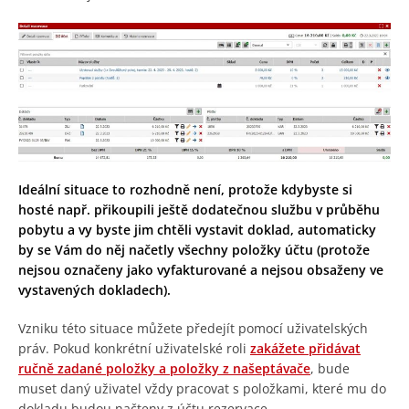
Ideální situace to rozhodně není, protože kdybyste si
hosté např. přikoupili ještě dodatečnou službu v průběhu
pobytu a vy byste jim chtěli vystavit doklad, automaticky
by se Vám do něj načetly všechny položky účtu (protože
nejsou označeny jako vyfakturované a nejsou obsaženy ve
vystavených dokladech).
Vzniku této situace můžete předejít pomocí uživatelských
práv. Pokud konkrétní uživatelské roli
zakážete přidávat
ručně zadané položky a položky z našeptávače
, bude
muset daný uživatel vždy pracovat s položkami, které mu do
dokladu budou načteny z účtu rezervace.