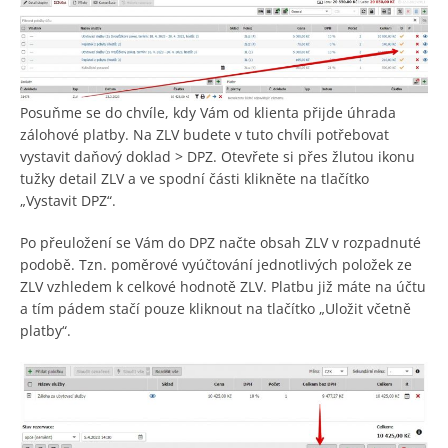
Posuňme se do chvíle, kdy Vám od klienta přijde úhrada
zálohové platby. Na ZLV budete v tuto chvíli potřebovat
vystavit daňový doklad > DPZ. Otevřete si přes žlutou ikonu
tužky detail ZLV a ve spodní části klikněte na tlačítko
„Vystavit DPZ“.
Po přeuložení se Vám do DPZ načte obsah ZLV v rozpadnuté
podobě. Tzn. poměrové vyúčtování jednotlivých položek ze
ZLV vzhledem k celkové hodnotě ZLV. Platbu již máte na účtu
a tím pádem stačí pouze kliknout na tlačítko „Uložit včetně
platby“.