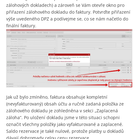
zálohových dokladech) a zároveň se Vám otevře okno pro
přiřazení zálohového dokladu do faktury. Potvrďte přiřazení
výše uvedeného DPZ a podívejme se, co se nám načetlo do
finální faktury.
Jak už bylo zmíněno, faktura obsahuje kompletní
(nevyfakturovaný) obsah účtu a ručně zadaná položka ze
zálohového dokladu je zohledněna v sekci „Zaplacená
záloha“. Po uložení dokladu jsme v této situaci schopni
označit všechny položky jako vyfakturované a zaplacené.
Saldo rezervace je také nulové, protože platby u dokladů
dávají dohromady celou cenu rezervace.