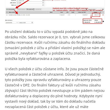
Po uložení dokladu to v účtu vypadá podobně jako na
obrázku níže. Saldo rezervace je 0, tzn. vybrali jsme celkovou
částku rezervace. Kvůli ručnímu zásahu do finálního dokladu
(smazání položek z účtu a přidání vlastní položky) se nám ale
správně „nevybarví“ fajfky u položek účtu značící, že daná
položka byla vyfakturována a zaplacena.
U všech položek z účtu zůstane info, že jsou pouze částečně
vyfakturované a částečně uhrazené. Důvod je jednoduchý,
tyto položky jsou opravdu vyfakturovány a uhrazeny pouze
částečně v DPZ. Do finální faktury už kvůli ručnímu zásahu
zbývající část těchto položek nevstupuje a tím pádem nejsou
dofakturovány a doplaceny do plné hodnoty. Kdybyste nyní
vystavili nový doklad, tak by se Vám do dokladu načetla
nezaplacená část položek z účtu, které ale už máte