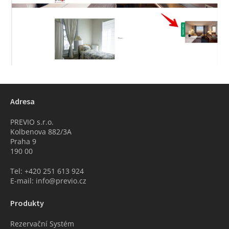
Adresa
PREVIO s.r.o.
Kolbenova 882/3A
Praha 9
190 00
Tel: +420 251 613 924
E-mail: info@previo.cz
Produkty
Rezervační Systém