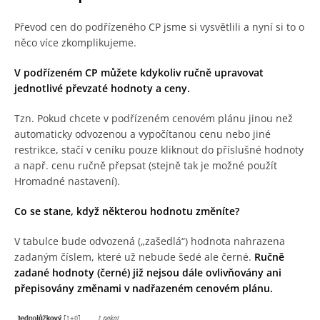
Převod cen do podřízeného CP jsme si vysvětlili a nyní si to o
něco více zkomplikujeme.
V podřízeném CP můžete kdykoliv ručně upravovat
jednotlivé převzaté hodnoty a ceny.
Tzn. Pokud chcete v podřízeném cenovém plánu jinou než
automaticky odvozenou a vypočítanou cenu nebo jiné
restrikce, stačí v ceníku pouze kliknout do příslušné hodnoty
a např. cenu ručně přepsat (stejně tak je možné použít
Hromadné nastavení).
Co se stane, když některou hodnotu změníte?
V tabulce bude odvozená („zašedlá“) hodnota nahrazena
zadaným číslem, které už nebude šedé ale černé.
Ručně
zadané hodnoty (černé) již nejsou dále ovlivňovány ani
přepisovány změnami v nadřazeném cenovém plánu.