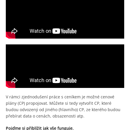
V rámci zjednodušení práce s ceníkem je možné cenové
plány (CP) propojovat. Můžete si tedy vytvořit CP, které
budou odvozený od jiného (hlavního) CP, ze kterého budou
přebírat data o cenách, obsazenosti atp.
Pojďme si přiblížit jak vše funguje.