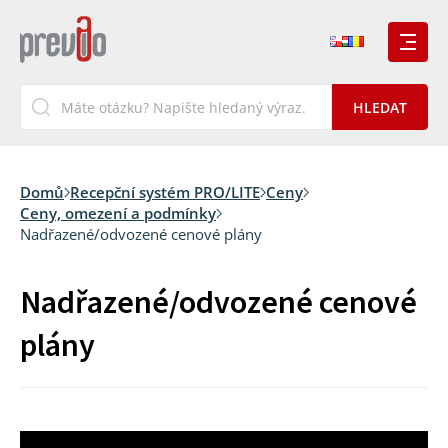
Domů
Recepční systém PRO/LITE
Ceny
Ceny, omezení a podmínky
Nadřazené/odvozené cenové plány
Nadřazené/odvozené cenové
plány