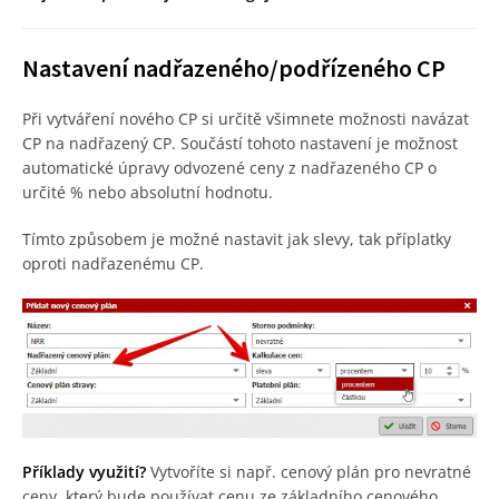
Nastavení nadřazeného/podřízeného CP
Při vytváření nového CP si určitě všimnete možnosti navázat
CP na nadřazený CP. Součástí tohoto nastavení je možnost
automatické úpravy odvozené ceny z nadřazeného CP o
určité % nebo absolutní hodnotu.
Tímto způsobem je možné nastavit jak slevy, tak příplatky
oproti nadřazenému CP.
Příklady využití?
Vytvoříte si např. cenový plán pro nevratné
ceny, který bude používat cenu ze základního cenového