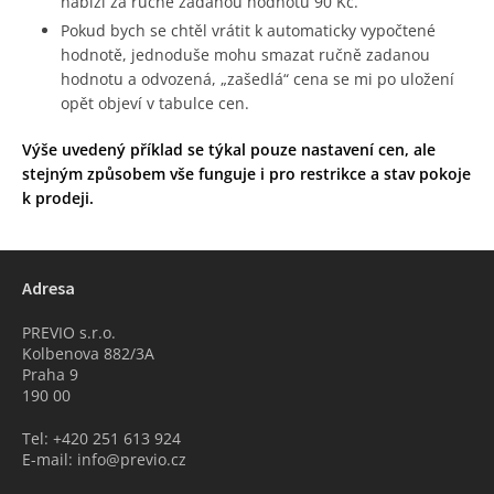
nabízí za ručně zadanou hodnotu 90 Kč.
Pokud bych se chtěl vrátit k automaticky vypočtené
hodnotě, jednoduše mohu smazat ručně zadanou
hodnotu a odvozená, „zašedlá“ cena se mi po uložení
opět objeví v tabulce cen.
Výše uvedený příklad se týkal pouze nastavení cen, ale
stejným způsobem vše funguje i pro restrikce a stav pokoje
k prodeji.
Adresa
PREVIO s.r.o.
Kolbenova 882/3A
Praha 9
190 00
Tel: +420 251 613 924
E-mail: info@previo.cz