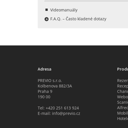
Videomanuály
F.A.Q. – Často kladené dotazy
Adresa
Prod
PREVIO s.r.o.
Rezer
Kolbenova 882/3A
Recep
Praha 9
Chan
190 00
Webov
ScanI
Alfre
Tel: +420 251 613 924
Mobil
E-mail: info@previo.cz
Hotel