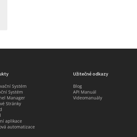
ukty
Užitečné odkazy
vační Systém
Blog
ční Systém
API Manuál
nel Manager
Videomanuály
é Stránky
d
d
ní aplikace
ová automatizace