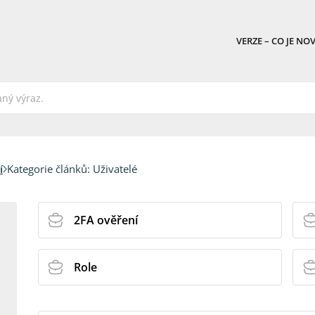
VERZE – CO JE NO
í
Kategorie článků:
Uživatelé
2FA ověření
Role