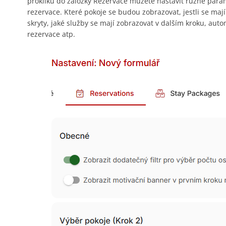
prokliku do záložky Rezervace můžete nastavit různé para
rezervace. Které pokoje se budou zobrazovat, jestli se maj
skryty, jaké služby se mají zobrazovat v dalším kroku, au
rezervace atp.