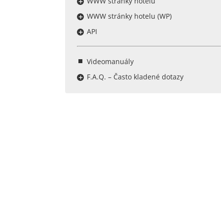
WWW stránky hotelu
WWW stránky hotelu (WP)
API
Videomanuály
F.A.Q. – Často kladené dotazy