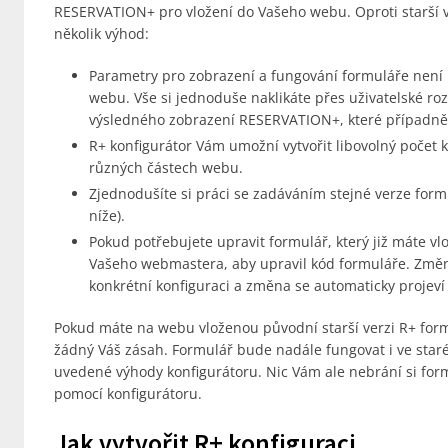
RESERVATION+ pro vložení do Vašeho webu. Oproti starší v
několik výhod:
Parametry pro zobrazení a fungování formuláře není 
webu. Vše si jednoduše naklikáte přes uživatelské ro
výsledného zobrazení RESERVATION+, které případně 
R+ konfigurátor Vám umožní vytvořit libovolný počet 
různých částech webu.
Zjednodušíte si práci se zadáváním stejné verze for
níže).
Pokud potřebujete upravit formulář, který již máte vl
Vašeho webmastera, aby upravil kód formuláře. Změnu
konkrétní konfiguraci a změna se automaticky projeví
Pokud máte na webu vloženou původní starší verzi R+ form
žádný Váš zásah. Formulář bude nadále fungovat i ve staré
uvedené výhody konfigurátoru. Nic Vám ale nebrání si for
pomocí konfigurátoru.
Jak vytvořit R+ konfiguraci