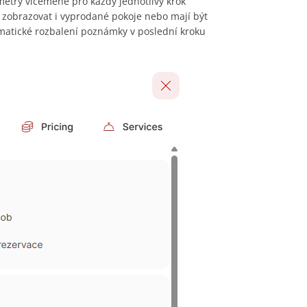
metry víceméně pro každý jednotlivý krok
í zobrazovat i vyprodané pokoje nebo mají být
tomatické rozbalení poznámky v poslední kroku