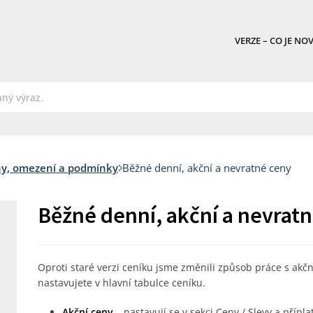
VERZE – CO JE NO
y, omezení a podmínky
Běžné denní, akční a nevratné ceny
Běžné denní, akční a nevrat
Oproti staré verzi ceníku jsme změnili způsob práce s akč
nastavujete v hlavní tabulce ceníku.
Akční ceny
– nastavují se v sekci Ceny / Slevy a přípla