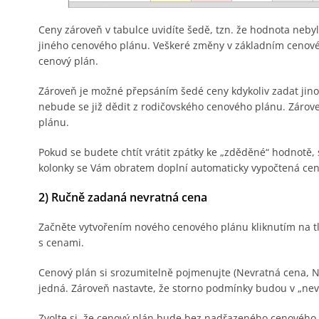
Ceny zároveň v tabulce uvidíte šedě, tzn. že hodnota neby
jiného cenového plánu. Veškeré změny v základním cenovém
cenový plán.
Zároveň je možné přepsáním šedé ceny kdykoliv zadat jin
nebude se již dědit z rodičovského cenového plánu. Záro
plánu.
Pokud se budete chtít vrátit zpátky ke „zděděné“ hodnotě
kolonky se Vám obratem doplní automaticky vypočtená cena
2) Ručně zadaná nevratná cena
Začněte vytvořením nového cenového plánu kliknutím na tl
s cenami.
Cenový plán si srozumitelně pojmenujte (Nevratná cena, NR
jedná. Zároveň nastavte, že storno podmínky budou v „nev
Zvolte si, že cenový plán bude bez nadřazeného cenového pl