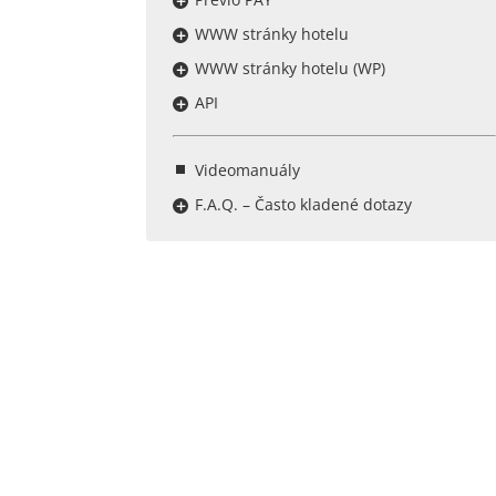
WWW stránky hotelu
WWW stránky hotelu (WP)
API
Videomanuály
F.A.Q. – Často kladené dotazy