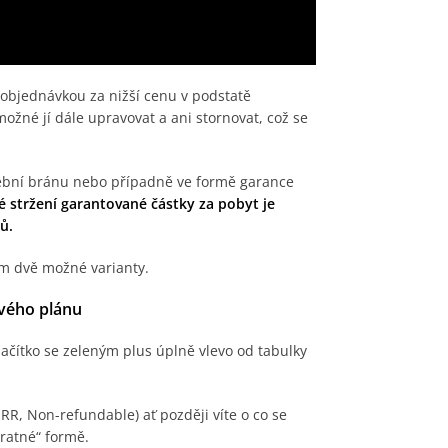
 objednávkou za nižší cenu v podstatě
možné jí dále upravovat a ani stornovat, což se
tební bránu nebo případně ve formě garance
 stržení garantované částky za pobyt je
ů.
em dvě možné varianty.
ového plánu
ačítko se zeleným plus úplně vlevo od tabulky
R, Non-refundable) ať později víte o co se
ratné“ formě.