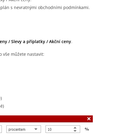
ý plán s nevratnými obchodními podmínkami.
eny / Slevy a příplatky / Akční ceny
.
Co vše můžete nastavit:
)
né)