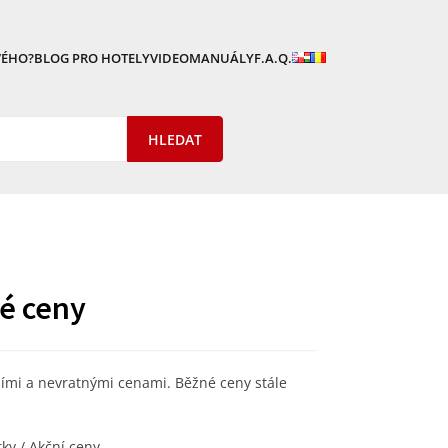
VÉHO?
BLOG PRO HOTELY
VIDEOMANUÁLY
F.A.Q.
né ceny
ními a nevratnými cenami. Běžné ceny stále
tky / Akční ceny.