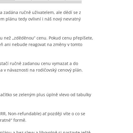
la zadána ručně uživatelem, ale dědí se z
 plánu tedy ovlivní i náš nový nevratný
ou než „zděděnou“ cenu. Pokud cenu přepíšete,
veň ani nebude reagovat na změny v tomto
, stačí ručně zadanou cenu vymazat a do
 v návaznosti na rodičovský cenový plán.
ačítko se zeleným plus úplně vlevo od tabulky
R, Non-refundable) ať později víte o co se
ratné“ formě.
ánu a bez slevy a libovolně si nastavte ještě