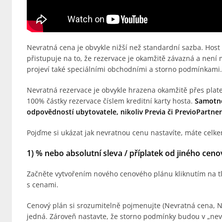
Nevratná cena je obvykle nižší než standardní sazba. Host
přistupuje na to, že rezervace je okamžitě závazná a není 
projeví také speciálními obchodními a storno podmínkami.
Nevratná rezervace je obvykle hrazena okamžitě přes pla
100% částky rezervace číslem kreditní karty hosta.
Samotné
odpovědností ubytovatele, nikoliv Previa či PrevioPartner
Pojďme si ukázat jak nevratnou cenu nastavíte, máte celk
1) % nebo absolutní sleva / příplatek od jiného cen
Začněte vytvořením nového cenového plánu kliknutím na tl
s cenami.
Cenový plán si srozumitelně pojmenujte (Nevratná cena, NR
jedná. Zároveň nastavte, že storno podmínky budou v „nev