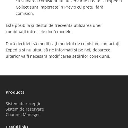
cu valoarea comisionului. Rezervările create ca Expedia
Collect sunt importate în Previo cu prețul fără
comision.
Este posibilă și destul de frecventă utilizarea unei
combinații între cele două modele.
Dacă decideți să modificați modelul de comision, contactați
Expedia și nu uitați să ne informați și pe noi, deoarece
ulterior va fi necesară modificarea setărilor conexiunii.
Products
Sistem de recepție
Sistem de rezervare
Channel Manager
Useful links