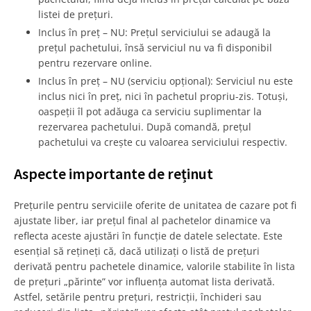
listei de prețuri.
Inclus în preț – NU: Prețul serviciului se adaugă la
prețul pachetului, însă serviciul nu va fi disponibil
pentru rezervare online.
Inclus în preț – NU (serviciu opțional): Serviciul nu este
inclus nici în preț, nici în pachetul propriu-zis. Totuși,
oaspeții îl pot adăuga ca serviciu suplimentar la
rezervarea pachetului. După comandă, prețul
pachetului va crește cu valoarea serviciului respectiv.
Aspecte importante de reținut
Prețurile pentru serviciile oferite de unitatea de cazare pot fi
ajustate liber, iar prețul final al pachetelor dinamice va
reflecta aceste ajustări în funcție de datele selectate. Este
esențial să rețineți că, dacă utilizați o listă de prețuri
derivată pentru pachetele dinamice, valorile stabilite în lista
de prețuri „părinte” vor influența automat lista derivată.
Astfel, setările pentru prețuri, restricții, închideri sau