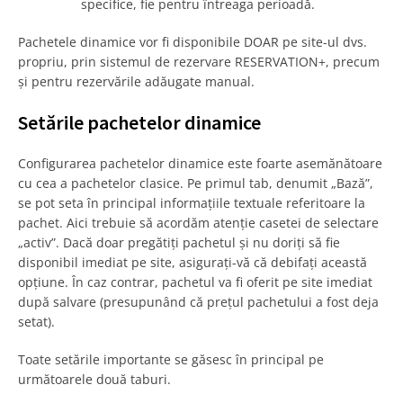
specifice, fie pentru întreaga perioadă.
Pachetele dinamice vor fi disponibile DOAR pe site-ul dvs.
propriu, prin sistemul de rezervare RESERVATION+, precum
și pentru rezervările adăugate manual.
Setările pachetelor dinamice
Configurarea pachetelor dinamice este foarte asemănătoare
cu cea a pachetelor clasice. Pe primul tab, denumit „Bază”,
se pot seta în principal informațiile textuale referitoare la
pachet. Aici trebuie să acordăm atenție casetei de selectare
„activ”. Dacă doar pregătiți pachetul și nu doriți să fie
disponibil imediat pe site, asigurați-vă că debifați această
opțiune. În caz contrar, pachetul va fi oferit pe site imediat
după salvare (presupunând că prețul pachetului a fost deja
setat).
Toate setările importante se găsesc în principal pe
următoarele două taburi.