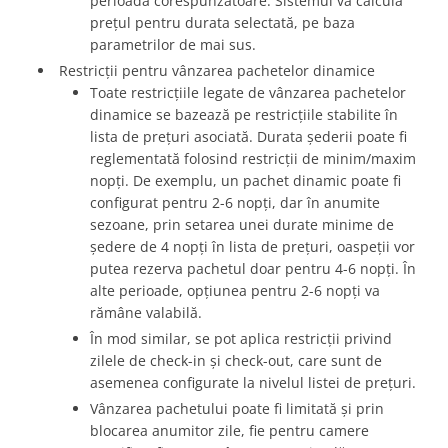
perioada corespunzătoare. Sistemul va calcula
prețul pentru durata selectată, pe baza
parametrilor de mai sus.
Restricții pentru vânzarea pachetelor dinamice
Toate restricțiile legate de vânzarea pachetelor
dinamice se bazează pe restricțiile stabilite în
lista de prețuri asociată. Durata șederii poate fi
reglementată folosind restricții de minim/maxim
nopți. De exemplu, un pachet dinamic poate fi
configurat pentru 2-6 nopți, dar în anumite
sezoane, prin setarea unei durate minime de
ședere de 4 nopți în lista de prețuri, oaspeții vor
putea rezerva pachetul doar pentru 4-6 nopți. În
alte perioade, opțiunea pentru 2-6 nopți va
rămâne valabilă.
În mod similar, se pot aplica restricții privind
zilele de check-in și check-out, care sunt de
asemenea configurate la nivelul listei de prețuri.
Vânzarea pachetului poate fi limitată și prin
blocarea anumitor zile, fie pentru camere