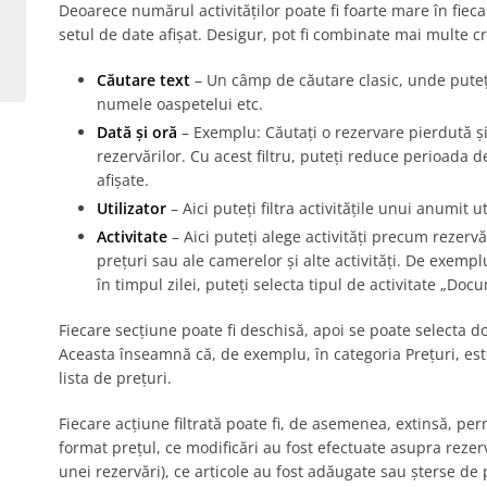
Deoarece numărul activităților poate fi foarte mare în fiecare
setul de date afișat. Desigur, pot fi combinate mai multe crit
Căutare text
– Un câmp de căutare clasic, unde puteț
numele oaspetelui etc.
Dată și oră
– Exemplu: Căutați o rezervare pierdută și
rezervărilor. Cu acest filtru, puteți reduce perioada d
afișate.
Utilizator
– Aici puteți filtra activitățile unui anumit ut
Activitate
– Aici puteți alege activități precum rezervăr
prețuri sau ale camerelor și alte activități. De exempl
în timpul zilei, puteți selecta tipul de activitate „Doc
Fiecare secțiune poate fi deschisă, apoi se poate selecta d
Aceasta înseamnă că, de exemplu, în categoria Prețuri, este
lista de prețuri.
Fiecare acțiune filtrată poate fi, de asemenea, extinsă, p
format prețul, ce modificări au fost efectuate asupra rezer
unei rezervări), ce articole au fost adăugate sau șterse de 