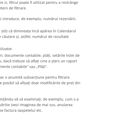
 zi, filtrul poate fi utilizat pentru a restrânge
erii de filtrare.
i introduce, de exemplu, numărul rezervării,
 știți că dimineața încă apărea în Calendarul
e căutare și, astfel, numărul de rezultate
ilizator.
i, documente contabile, plăți, setările listei de
u, dacă trebuie să aflați cine a șters un raport
umente contabile” sau „Plăți”.
oar o anumită subsecțiune pentru filtrare.
 posibil să afișați doar modificările de preț din
ermițându-vă să examinați, de exemplu, cum s-a
vărilor (vezi imaginea de mai sus, anularea
pe factura oaspetelui etc.