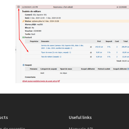
ucts
Useful links
m de recepție
Manuale API