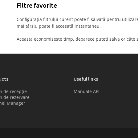
Filtre favorite
Configurația filtrului curent poate fi salvată pentru utiliza
mai târziu poate fi accesată instantaneu.
Aceasta economisește timp, deoarece puteți salva oricâte se
ucts
Useful links
m de recepție
Manuale API
m de rezervare
nel Manager