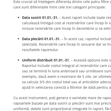
Este crucial să înțelegem diferența dintre cele patru filtre 
care sunt diferențele între cele trei categorii principale:
Data sosirii
01.01.-31.
– Acest raport include toate rez
calculează întregul cost al rezervărilor care încep în 
incluse rezervările care încep în decembrie și se exti
Data plecării 01.01.-31.
– În acest caz, raportul inclu
selectată. Rezervările care încep în ianuarie dar se î
rezultatele raportului.
Uniform distribuit 01.01.-31.
– Această opțiune este 
Raportul include costul integral al rezervărilor care 
sau se termină în luna anterioară sau următoare sunt
exemplu, dacă avem o rezervare de 5 zile, iar ultimele
va calcula 3/5 din costul total sau al articolelor adec
ajută în selectarea corectă a filtrelor de dată pentru 
Cu acest instrument, poți genera o varietate mare de rapo
rapoartele bazate pe data sosirii și plecării sunt mai precis
uniformă, datele sunt proporțional integrate în raport, fă