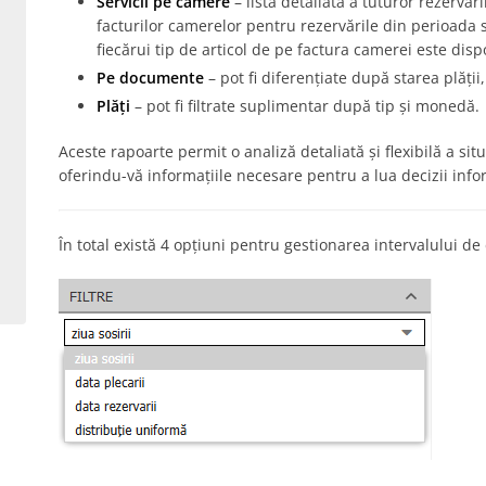
Servicii pe camere
– lista detaliată a tuturor rezervăr
facturilor camerelor pentru rezervările din perioada spe
fiecărui tip de articol de pe factura camerei este disp
Pe documente
– pot fi diferențiate după starea plăți
Plăți
– pot fi filtrate suplimentar după tip și monedă.
Aceste rapoarte permit o analiză detaliată și flexibilă a situa
oferindu-vă informațiile necesare pentru a lua decizii info
În total există 4 opțiuni pentru gestionarea intervalului de 