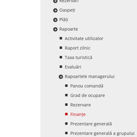
Rezervări
Oaspeți
Plăți
Rapoarte
Activitate utilizator
Raport zilnic
Taxa turistică
Evaluări
Rapoartele managerului
Panou comandă
Grad de ocupare
Rezervare
Finanțe
Prezentare generală
Prezentare generală a grupului