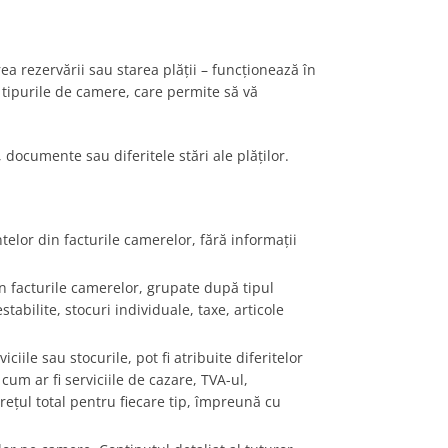
ea rezervării sau starea plății – funcționează în
a tipurile de camere, care permite să vă
, documente sau diferitele stări ale plăților.
telor din facturile camerelor, fără informații
 în facturile camerelor, grupate după tipul
stabilite, stocuri individuale, taxe, articole
iciile sau stocurile, pot fi atribuite diferitelor
 cum ar fi serviciile de cazare, TVA-ul,
prețul total pentru fiecare tip, împreună cu