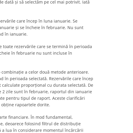
de dată și să selectăm pe cel mai potrivit. Iată
ervările care încep în luna ianuarie. Se
ianuarie și se încheie în februarie. Nu sunt
nd în ianuarie.
de toate rezervările care se termină în perioada
ncheie în februarie nu sunt incluse în
o combinație a celor două metode anterioare.
cad în perioada selectată. Rezervările care încep
 calculate proporțional cu durata selectată. De
 2 zile sunt în februarie, raportul din ianuarie
vate pentru tipul de raport.
Aceste clarificări
a obține rapoartele dorite.
arte financiare. În mod fundamental,
e, deoarece folosind filtrul de distribuție
ră a lua în considerare momentul încărcării