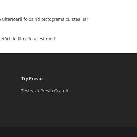
re ulterioară folosind pictograma cu stea, iar
tări de filtru în acest mod.
Try Previo
Testează Previo Gratuit