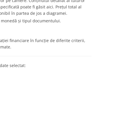
ilor pe camere. Conținutul detaliat al tuturor
cificată poate fi găsit aici. Prețul total al
onibil în partea de jos a diagramei.
i, monedă și tipul documentului.
ției financiare în funcție de diferite criterii,
rmate.
date selectat: