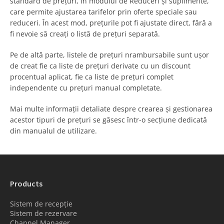
standard de prețuri, în modulul de Reduceri și suplimente,
care permite ajustarea tarifelor prin oferte speciale sau
reduceri. În acest mod, prețurile pot fi ajustate direct, fără a
fi nevoie să creați o listă de prețuri separată.
Pe de altă parte, listele de prețuri nrambursabile sunt ușor
de creat fie ca liste de prețuri derivate cu un discount
procentual aplicat, fie ca liste de prețuri complet
independente cu prețuri manual completate.
Mai multe informații detaliate despre crearea și gestionarea
acestor tipuri de prețuri se găsesc într-o secțiune dedicată
din manualul de utilizare.
Products
Sistem de recepție
Sistem de rezervare
Channel Manager