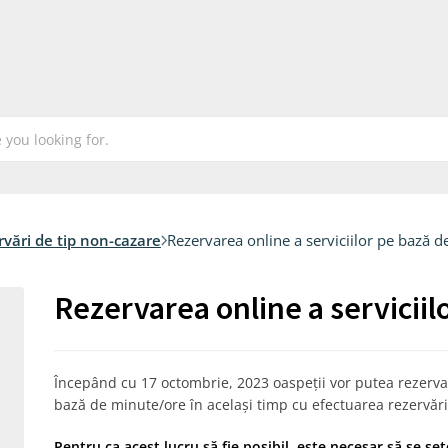
vări de tip non-cazare
Rezervarea online a serviciilor pe bază 
Rezervarea online a serviciil
Începând cu 17 octombrie, 2023 oaspeții vor putea rezerva 
bază de minute/ore în același timp cu efectuarea rezervării
Pentru ca acest lucru să fie posibil, este necesar să se set