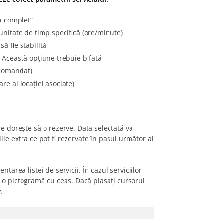
iu complet”
o unitate de timp specifică (ore/minute)
să fie stabilită
: Această opțiune trebuie bifată
ecomandat)
re al locației asociate)
re dorește să o rezerve. Data selectată va
ile extra ce pot fi rezervate în pasul următor al
area listei de servicii. În cazul serviciilor
e o pictogramă cu ceas. Dacă plasați cursorul
.