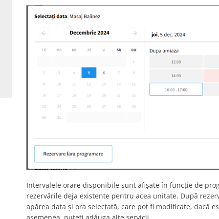
Intervalele orare disponibile sunt afișate în funcție de pro
rezervările deja existente pentru acea unitate. După rezerv
apărea data și ora selectată, care pot fi modificate, dacă e
asemenea, puteți adăuga alte servicii.