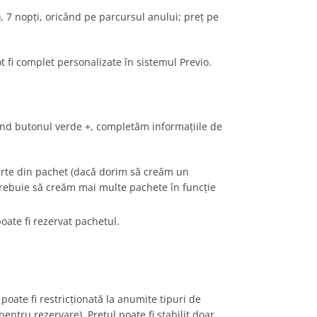
, 7 nopți, oricând pe parcursul anului; preț pe
 fi complet personalizate în sistemul Previo.
sând butonul verde +, completăm informațiile de
arte din pachet (dacă dorim să creăm un
 trebuie să creăm mai multe pachete în funcție
oate fi rezervat pachetul.
poate fi restricționată la anumite tipuri de
pentru rezervare). Prețul poate fi stabilit doar