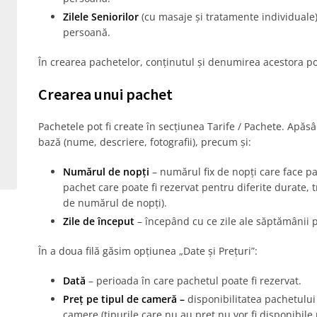
Zilele Seniorilor
(cu masaje și tratamente individuale)
persoană.
În crearea pachetelor, conținutul și denumirea acestora pot
Crearea unui pachet
Pachetele pot fi create în secțiunea Tarife / Pachete. Apă
bază (nume, descriere, fotografii), precum și:
Numărul de nopți
– numărul fix de nopți care face p
pachet care poate fi rezervat pentru diferite durate,
de numărul de nopți).
Zile de început
– începând cu ce zile ale săptămânii p
În a doua filă găsim opțiunea „Date și Prețuri”:
Dată
– perioada în care pachetul poate fi rezervat.
Preț pe tipul de cameră –
disponibilitatea pachetului 
camere (tipurile care nu au preț nu vor fi disponibile 