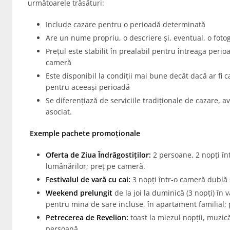
următoarele trăsături:
Include cazare pentru o perioadă determinată
Are un nume propriu, o descriere și, eventual, o fotog
Prețul este stabilit în prealabil pentru întreaga peri
cameră
Este disponibil la condiții mai bune decât dacă ar fi c
pentru aceeași perioadă
Se diferențiază de serviciile tradiționale de cazare, a
asociat.
Exemple pachete promoționale
Oferta de Ziua Îndrăgostiților:
2 persoane, 2 nopți în
lumânărilor; preț pe cameră.
Festivalul de vară cu cai:
3 nopți într-o cameră dublă
Weekend prelungit
de la joi la duminică (3 nopți) în v
pentru mina de sare incluse, în apartament familial;
Petrecerea de Revelion:
toast la miezul nopții, muzică 
persoană.