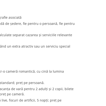
rafie asociată
oadă de ședere, fie pentru o persoană, fie pentru
alculate separat cazarea și serviciile relevante
vând un extra atractiv sau un serviciu special
tr-o cameră romantică, cu cină la lumina
 standard; preț pe persoană.
acanța de vară pentru 2 adulți și 2 copii, bilete
 preț pe cameră.
live, focuri de artificii, 5 nopți; preț pe