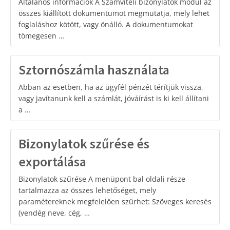
Általános információk A Számviteli bizonylatok modul az
összes kiállított dokumentumot megmutatja, mely lehet
foglaláshoz kötött, vagy önálló. A dokumentumokat
tömegesen …
Sztornószámla használata
Abban az esetben, ha az ügyfél pénzét térítjük vissza,
vagy javítanunk kell a számlát, jóváírást is ki kell állítani
a …
Bizonylatok szűrése és
exportálása
Bizonylatok szűrése A menüpont bal oldali része
tartalmazza az összes lehetőséget, mely
paramétereknek megfelelően szűrhet: Szöveges keresés
(vendég neve, cég, …