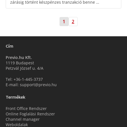
zárásig történt készpénzes tranzakció benne …
1
2
Cím
Previo.hu Kft.
1119 Budapest
Petzvál József u. 4/A
Tel: +36-1-445-3737
E-mail: support@previo.hu
Termékek
Front Office Rendszer
Online Foglalási Rendszer
Channel manager
Weboldalak