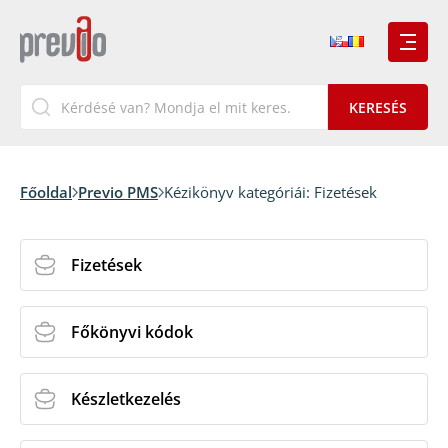
Főoldal
Previo PMS
Kézikönyv kategóriái:
Fizetések
Fizetések
Főkönyvi kódok
Készletkezelés