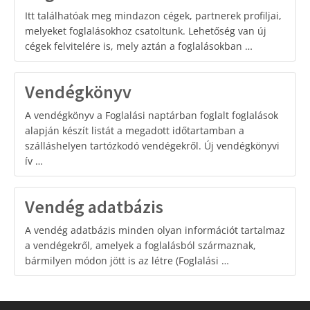
Itt találhatóak meg mindazon cégek, partnerek profiljai,
melyeket foglalásokhoz csatoltunk. Lehetőség van új
cégek felvitelére is, mely aztán a foglalásokban …
Vendégkönyv
A vendégkönyv a Foglalási naptárban foglalt foglalások
alapján készít listát a megadott időtartamban a
szálláshelyen tartózkodó vendégekről. Új vendégkönyvi
ív …
Vendég adatbázis
A vendég adatbázis minden olyan információt tartalmaz
a vendégekről, amelyek a foglalásból származnak,
bármilyen módon jött is az létre (Foglalási …