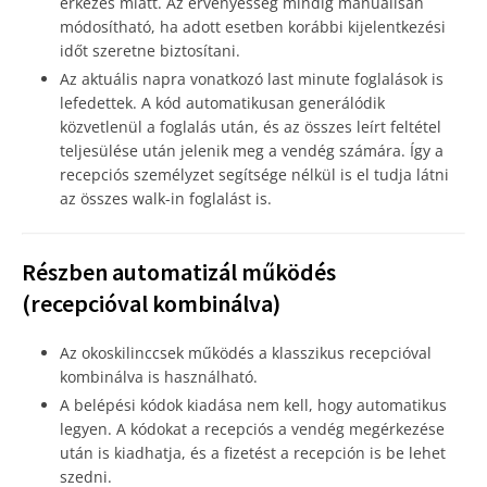
érkezés miatt. Az érvényesség mindig manuálisan
módosítható, ha adott esetben korábbi kijelentkezési
időt szeretne biztosítani.
Az aktuális napra vonatkozó last minute foglalások is
lefedettek. A kód automatikusan generálódik
közvetlenül a foglalás után, és az összes leírt feltétel
teljesülése után jelenik meg a vendég számára. Így a
recepciós személyzet segítsége nélkül is el tudja látni
az összes walk-in foglalást is.
Részben automatizál működés
(recepcióval kombinálva)
Az okoskilinccsek működés a klasszikus recepcióval
kombinálva is használható.
A belépési kódok kiadása nem kell, hogy automatikus
legyen. A kódokat a recepciós a vendég megérkezése
után is kiadhatja, és a fizetést a recepción is be lehet
szedni.