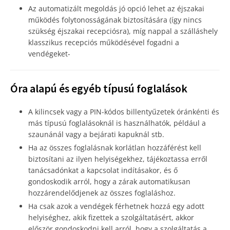
Az automatizált megoldás jó opció lehet az éjszakai
működés folytonosságának biztosítására (így nincs
szükség éjszakai recepciósra), míg nappal a szálláshely
klasszikus recepciós működésével fogadni a
vendégeket-
Óra alapú és egyéb típusú foglalások
A kilincsek vagy a PIN-kódos billentyűzetek óránkénti és
más típusú foglalásoknál is használhatók, például a
szaunánál vagy a bejárati kapuknál stb.
Ha az összes foglalásnak korlátlan hozzáférést kell
biztosítani az ilyen helyiségekhez, tájékoztassa erről
tanácsadónkat a kapcsolat indításakor, és ő
gondoskodik arról, hogy a zárak automatikusan
hozzárendelődjenek az összes foglaláshoz.
Ha csak azok a vendégek férhetnek hozzá egy adott
helyiséghez, akik fizettek a szolgáltatásért, akkor
először gondoskodni kell arról, hogy a szolgáltatás a