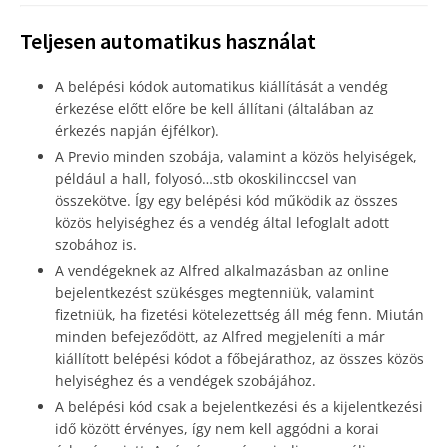
Teljesen automatikus használat
A belépési kódok automatikus kiállítását a vendég
érkezése előtt előre be kell állítani (általában az
érkezés napján éjfélkor).
A Previo minden szobája, valamint a közös helyiségek,
például a hall, folyosó…stb okoskilinccsel van
összekötve. Így egy belépési kód működik az összes
közös helyiséghez és a vendég által lefoglalt adott
szobához is.
A vendégeknek az Alfred alkalmazásban az online
bejelentkezést szükésges megtenniük, valamint
fizetniük, ha fizetési kötelezettség áll még fenn. Miután
minden befejeződött, az Alfred megjeleníti a már
kiállított belépési kódot a főbejárathoz, az összes közös
helyiséghez és a vendégek szobájához.
A belépési kód csak a bejelentkezési és a kijelentkezési
idő között érvényes, így nem kell aggódni a korai