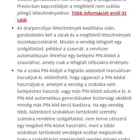
Previo-ban kapcsolódjon a megfelelő nem szállás
jellegű létesítményekhez.
Több információt erről itt
talál
.
Az óra/percdíjas létesítmények beállítása után,
gondoskodni kell a zárak és a megfelelő létesítmények
összekapcsolásáról. Miután a vendég lefoglalt egy
szolgáltatást, például a szaunát, a rendszer
automatikusan létrehoz egy belépési PIN-kódot a
szaunához, amely csak a lefoglalt időszakra érvényes.
Ha a szoba PIN-kódját a foglalás adataiból manuálisan
bocsátjuk ki, eldönthető, hogy ugyanazt a PIN-kódot
használjuk-e, amelyet a vendég a szobába való
belépéshez használ, vagy más PIN-kódot adunk-e ki. A
PIN-kód automatikus generálásakor biztonsági okokból
mindig más PIN-kód kerül kiadásra. Ha egy vendég
több, különböző szobákban tartózkodó személy
számára rendelne szolgáltatást, nem lenne célszerű
egy meglévő PIN-kódot használni, mert a többi
szobában tartózkodó vendégek ezáltal megtudnák,
hogy a szolgáltatást megrendelő vendég milyen szoba