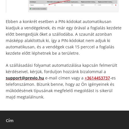
Ebben a konkrét esetben a PIN-kódokat automatikusan
kiadjuk a vendégeknek, és már egy órával a foglalás kezdete
előtt beengedjük őket a szállodába. A szaunát azonban
másképp alakítottuk ki, így a PIN-kódokat nem adjuk ki
automatikusan, és a vendégek csak 15 perccel a foglalás
kezdete előtt léphetnek be a területre.
A szállásadási folyamat automatizálása kapcsán felmerült
kérdéseivel, kérjük, forduljon hozzánk bizalommal a
support@previo.hu
e-mail címen vagy a
+3614453737
-es
telefonszámon. Bízunk benne, hogy az Ön igényeinek és
működésének típusának megfelelő megoldást is sikerül
majd megtalálnunk.
Cím