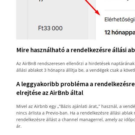
Mire használható a rendelkezésre állási a
Az AirBnB rendszeresen ellenőrzi a hirdetések naptárának
állási ablakot 3 hónapra állítja be, a vendégek csak a köv
A leggyakoribb probléma a rendelkezésre á
elrejtése az AirBnb által
Mivel az Airbnb egy „”Bázis ajánlati árat„” használ, a ven
nincs árlista a Previo-ban. Ha a rendelkezésre állási ablak 
rendelkezésre állást a channel managerrel, amely az időpon
ár.