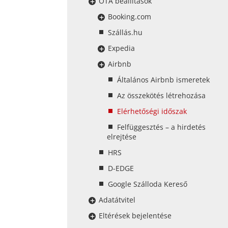
OTA beállítások
Booking.com
Szállás.hu
Expedia
Airbnb
Általános Airbnb ismeretek
Az összekötés létrehozása
Elérhetőségi időszak
Felfüggesztés – a hirdetés
elrejtése
HRS
D-EDGE
Google Szálloda Kereső
Adatátvitel
Eltérések bejelentése