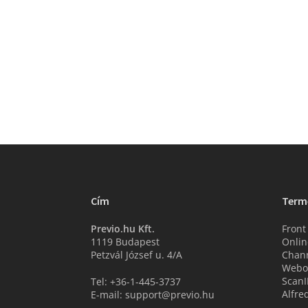
Cím
Term
Previo.hu Kft.
Front
1119 Budapest
Onlin
Petzvál József u. 4/A
Chan
Webo
ScanI
Tel: +36-1-445-3737
Alfre
E-mail: support@previo.hu