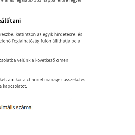
e állás legalább 365 nappal előre legyen
állítani
részbe, kattintson az egyik hirdetésre, és
elenő Foglalhatóság fülön állíthatja be a
apcsolatba velünk a következő címen:
ket, amikor a channel manager összekötés
a kapcsolatot
.