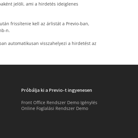
aként jelöli, ami a hirdetés ideiglenes
tán frissítenie kell az árlistát a Previo-ban,
nb-n.
ában automatikusan visszahelyezi a hirdetést az
Próbálja ki a Previo-t ingyenesen
Front Office Rendszer Demo Igénylés
Online Foglalási Rendszer Demo