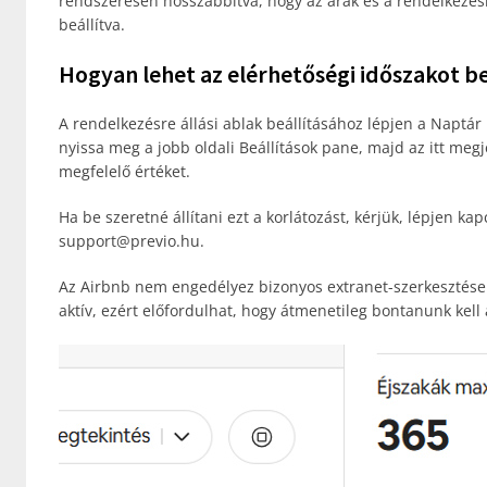
rendszeresen hosszabbítva, hogy az árak és a rendelkezésr
beállítva.
Hogyan lehet az elérhetőségi időszakot be
A rendelkezésre állási ablak beállításához lépjen a Naptár 
nyissa meg a jobb oldali Beállítások pane, majd az itt megj
megfelelő értéket.
Ha be szeretné állítani ezt a korlátozást, kérjük, lépjen k
support@previo.hu.
Az Airbnb nem engedélyez bizonyos extranet-szerkesztése
aktív, ezért előfordulhat, hogy átmenetileg bontanunk kell 