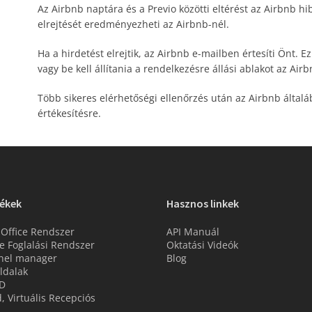
Az Airbnb naptára és a Previo közötti eltérést az Airbnb hib
elrejtését eredményezheti az Airbnb-nél.
Ha a hirdetést elrejtik, az Airbnb e-mailben értesíti Önt. Ezu
vagy be kell állítania a rendelkezésre állási ablakot az Airb
Több sikeres elérhetőségi ellenőrzés után az Airbnb által
értékesítésre.
ékek
Hasznos linkek
 Office Rendszer
API Manuál
e Foglalási Rendszer
Oktatási Videók
nel manager
Blog
ldalak
D
d, Virtuális Recepciós