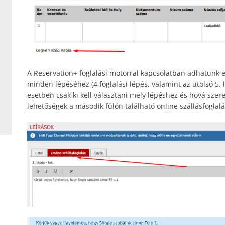
A Reservation+ foglalási motorral kapcsolatban adhatunk eg
minden lépéséhez (4 foglalási lépés, valamint az utolsó 5.
esetben csak ki kell választani mely lépéshez és hová szer
lehetőségek a második fülön található online szállásfoglalás