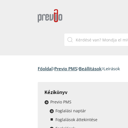
Főoldal
Previo PMS
Beállítások
Leírások
Kézikönyv
Previo PMS
Foglalási naptár
Foglalások áttekintése