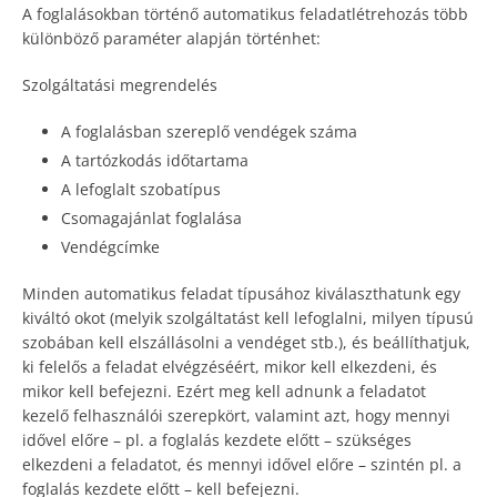
A foglalásokban történő automatikus feladatlétrehozás több
különböző paraméter alapján történhet:
Szolgáltatási megrendelés
A foglalásban szereplő vendégek száma
A tartózkodás időtartama
A lefoglalt szobatípus
Csomagajánlat foglalása
Vendégcímke
Minden automatikus feladat típusához kiválaszthatunk egy
kiváltó okot (melyik szolgáltatást kell lefoglalni, milyen típusú
szobában kell elszállásolni a vendéget stb.), és beállíthatjuk,
ki felelős a feladat elvégzéséért, mikor kell elkezdeni, és
mikor kell befejezni. Ezért meg kell adnunk a feladatot
kezelő felhasználói szerepkört, valamint azt, hogy mennyi
idővel előre – pl. a foglalás kezdete előtt – szükséges
elkezdeni a feladatot, és mennyi idővel előre – szintén pl. a
foglalás kezdete előtt – kell befejezni.