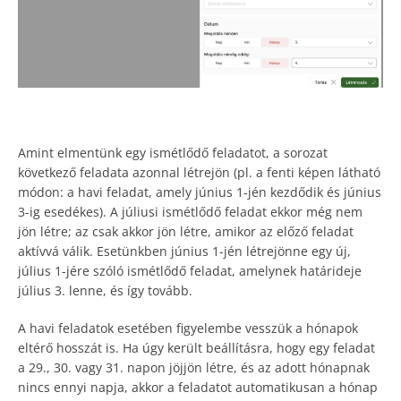
Amint elmentünk egy ismétlődő feladatot, a sorozat
következő feladata azonnal létrejön (pl. a fenti képen látható
módon: a havi feladat, amely június 1-jén kezdődik és június
3-ig esedékes). A júliusi ismétlődő feladat ekkor még nem
jön létre; az csak akkor jön létre, amikor az előző feladat
aktívvá válik. Esetünkben június 1-jén létrejönne egy új,
július 1-jére szóló ismétlődő feladat, amelynek határideje
július 3. lenne, és így tovább.
A havi feladatok esetében figyelembe vesszük a hónapok
eltérő hosszát is. Ha úgy került beállításra, hogy egy feladat
a 29., 30. vagy 31. napon jöjjön létre, és az adott hónapnak
nincs ennyi napja, akkor a feladatot automatikusan a hónap