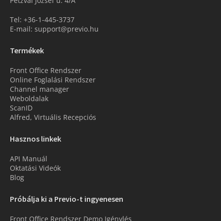
Petzvál József u. 4/A
Tel: +36-1-445-3737
E-mail: support@previo.hu
Termékek
Front Office Rendszer
Online Foglalási Rendszer
Channel manager
Weboldalak
ScanID
Alfred, Virtuális Recepciós
Hasznos linkek
API Manuál
Oktatási Videók
Blog
Próbálja ki a Previo-t ingyenesen
Front Office Rendszer Demo Igénylés