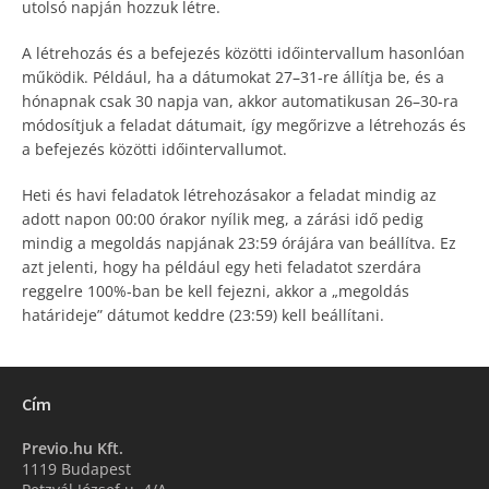
utolsó napján hozzuk létre.
A létrehozás és a befejezés közötti időintervallum hasonlóan
működik. Például, ha a dátumokat 27–31-re állítja be, és a
hónapnak csak 30 napja van, akkor automatikusan 26–30-ra
módosítjuk a feladat dátumait, így megőrizve a létrehozás és
a befejezés közötti időintervallumot.
Heti és havi feladatok létrehozásakor a feladat mindig az
adott napon 00:00 órakor nyílik meg, a zárási idő pedig
mindig a megoldás napjának 23:59 órájára van beállítva. Ez
azt jelenti, hogy ha például egy heti feladatot szerdára
reggelre 100%-ban be kell fejezni, akkor a „megoldás
határideje” dátumot keddre (23:59) kell beállítani.
Cím
Previo.hu Kft.
1119 Budapest