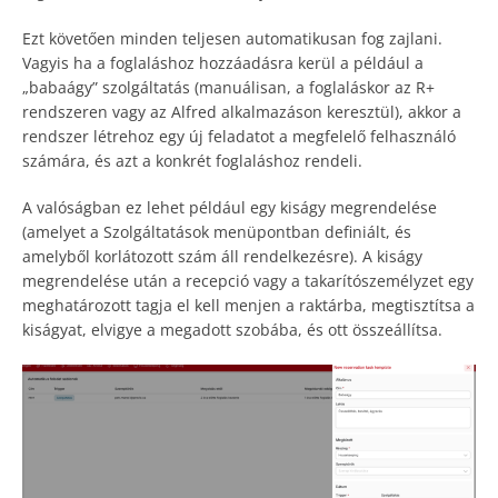
Ezt követően minden teljesen automatikusan fog zajlani.
Vagyis ha a foglaláshoz hozzáadásra kerül a például a
„babaágy” szolgáltatás (manuálisan, a foglaláskor az R+
rendszeren vagy az Alfred alkalmazáson keresztül), akkor a
rendszer létrehoz egy új feladatot a megfelelő felhasználó
számára, és azt a konkrét foglaláshoz rendeli.
A valóságban ez lehet például egy kiságy megrendelése
(amelyet a Szolgáltatások menüpontban definiált, és
amelyből korlátozott szám áll rendelkezésre). A kiságy
megrendelése után a recepció vagy a takarítószemélyzet egy
meghatározott tagja el kell menjen a raktárba, megtisztítsa a
kiságyat, elvigye a megadott szobába, és ott összeállítsa.