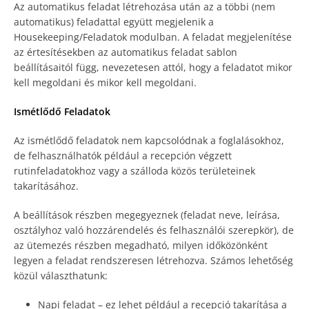
Az automatikus feladat létrehozása után az a többi (nem
automatikus) feladattal együtt megjelenik a
Housekeeping/Feladatok modulban. A feladat megjelenítése
az értesítésekben az automatikus feladat sablon
beállításaitól függ, nevezetesen attól, hogy a feladatot mikor
kell megoldani és mikor kell megoldani.
Ismétlődő Feladatok
Az ismétlődő feladatok nem kapcsolódnak a foglalásokhoz,
de felhasználhatók például a recepción végzett
rutinfeladatokhoz vagy a szálloda közös területeinek
takarításához.
A beállítások részben megegyeznek (feladat neve, leírása,
osztályhoz való hozzárendelés és felhasználói szerepkör), de
az ütemezés részben megadható, milyen időközönként
legyen a feladat rendszeresen létrehozva. Számos lehetőség
közül választhatunk:
Napi feladat – ez lehet például a recepció takarítása a