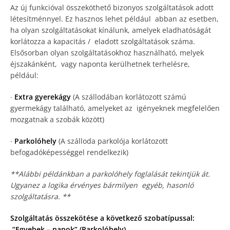
Az új funkcióval összeköthető bizonyos szolgáltatások adott
létesítménnyel. Ez hasznos lehet például abban az esetben,
ha olyan szolgáltatásokat kínálunk, amelyek eladhatóságát
korlátozza a kapacitás / eladott szolgáltatások száma.
Elsősorban olyan szolgáltatásokhoz használható, melyek
éjszakánként, vagy naponta kerülhetnek terhelésre,
például:
∙
Extra gyerekágy
(A szállodában korlátozott számú
gyermekágy található, amelyeket az igényeknek megfelelően
mozgatnak a szobák között)
∙
Parkolóhely
(A szálloda parkolója korlátozott
befogadóképességgel rendelkezik)
**Alábbi példánkban a parkolóhely foglalását tekintjük át.
Ugyanez a logika érvényes bármilyen egyéb, hasonló
szolgáltatásra. **
Szolgáltatás összekötése a következő szobatípussal:
“Egyebek – napok” (Parkolóhely)