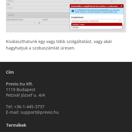
Kiválaszthatunk egy vagy több szolgáltatást, vagy akár
hagyhatjuk a szobaszámlát üresen.
Cím
Previo.hu Kft.
1119 Budapest
Petzvál József u. 4/A
Tel: +36-1-445-3737
E-mail: support@previo.hu
Termékek