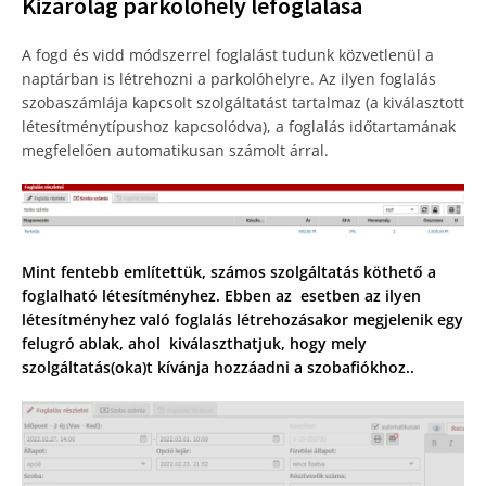
Kizárólag parkolóhely lefoglalása
A fogd és vidd módszerrel foglalást tudunk közvetlenül a
naptárban is létrehozni a parkolóhelyre. Az ilyen foglalás
szobaszámlája kapcsolt szolgáltatást tartalmaz (a kiválasztott
létesítménytípushoz kapcsolódva), a foglalás időtartamának
megfelelően automatikusan számolt árral.
Mint fentebb említettük, számos szolgáltatás köthető a
foglalható létesítményhez. Ebben az esetben az ilyen
létesítményhez való foglalás létrehozásakor megjelenik egy
felugró ablak, ahol
kiválaszthatjuk, hogy mely
szolgáltatás(oka)t kívánja hozzáadni a szobafiókhoz..