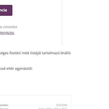
éges fizetési mód listáját tartalmazó önálló
issé eltér egymástól: