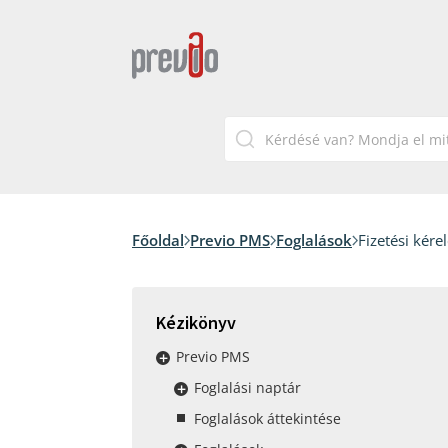
Főoldal
Previo PMS
Foglalások
Fizetési kér
Kézikönyv
Previo PMS
Foglalási naptár
Foglalások áttekintése