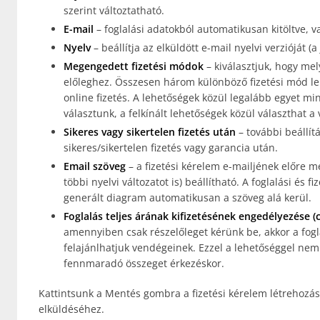
szerint változtatható.
E-mail
– foglalási adatokból automatikusan kitöltve, 
Nyelv
– beállítja az elküldött e-mail nyelvi verzióját 
Megengedett fizetési módok
– kiválasztjuk, hogy mel
előleghez. Összesen három különböző fizetési mód leh
online fizetés. A lehetőségek közül legalább egyet min
választunk, a felkínált lehetőségek közül választhat a
Sikeres vagy sikertelen fizetés után
– további beállítá
sikeres/sikertelen fizetés vagy garancia után.
Email szöveg
– a fizetési kérelem e-mailjének előre m
többi nyelvi változatot is) beállítható. A foglalási és
generált diagram automatikusan a szöveg alá kerül.
Foglalás teljes árának kifizetésének engedélyezése (c
amennyiben csak részelőleget kérünk be, akkor a foglal
felajánlhatjuk vendégeinek. Ezzel a lehetőséggel nem k
fennmaradó összeget érkezéskor.
Kattintsunk a Mentés gombra a fizetési kérelem létrehozásá
elküldéséhez.