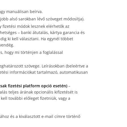
vagy manuálisan beírva.
(a jobb alsó sarokban lévő szöveget módosítja).
y fizetési módok lesznek elérhetők az
etséges – banki átutalás, kártya garancia és
dig ki kell választani. Ha egynél többet
 vendég.
s, hogy mi történjen a foglalással
eghatározott szövege. Leírásokban (beleértve a
 fizetési információkat tartalmazó, automatikusan
sak fizetési platform opció esetén)
–
ás teljes árának opcionális kifizetését is
ell további előleget fizetniük, vagy a
hoz és a kiválasztott e-mail címre történő