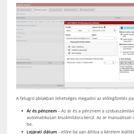
A felugró ablakban lehetséges megadni az előlegfizetés pa
Ár és pénznem
– Az ár és a pénznem a szobaszámlán l
automatikusan kiszámításra kerül. Az ár manuálisan 
be.
Lejárati dátum
– előre be van állítva a kérelem kiállí