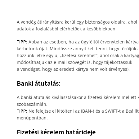
A vendég átirányításra kerül egy biztonságos oldalra, ahol
adatok a foglalásból elérhetőek a későbbiekben.
TIPP:
Abban az esetben, ha az ügyféltől érvénytelen kárty
kérhetünk újat. Mindössze annyit kell tenni, hogy töröljük 
hozzunk létre egy új „fizetési kérelmet”, ahol csak a kárty
módosíthatjuk az e-mail szövegét is, hogy tájékoztassuk
a vendéget, hogy az eredeti kártya nem volt érvényes).
Banki átutalás:
A banki átutalás kiválasztásakor a fizetési kérelem mellett k
szobaszámlán.
TIPP:
Ne felejtse el kitölteni az IBAN-t és a SWIFT-t a Beáll
menüpontban.
Fizetési kérelem határideje