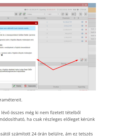
ramétereit.
évő összes még ki nem fizetett tételből
módosítható, ha csak részleges előleget kérünk
tásától számított 24 órán belülre, ám ez tetszés