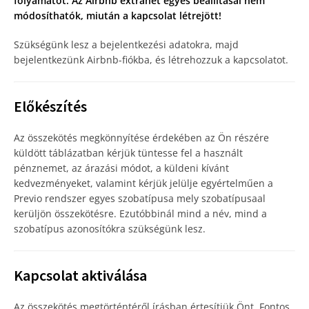
folyamatot. Az Airbnb extranet egyes beállításai nem
módosíthatók, miután a kapcsolat létrejött!
Szükségünk lesz a bejelentkezési adatokra, majd
bejelentkezünk Airbnb-fiókba, és létrehozzuk a kapcsolatot.
Előkészítés
Az összekötés megkönnyítése érdekében az Ön részére
küldött táblázatban kérjük tüntesse fel a használt
pénznemet, az árazási módot, a küldeni kívánt
kedvezményeket, valamint kérjük jelülje egyértelműen a
Previo rendszer egyes szobatípusa mely szobatípusaal
kerüljön összekötésre. Ezutóbbinál mind a név, mind a
szobatípus azonosítókra szükségünk lesz.
Kapcsolat aktiválása
Az összekötés megtörténtéről írásban értesítjük Önt. Fontos,