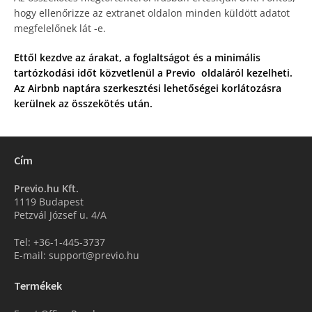
hogy ellenőrizze az extranet oldalon minden küldött adatot
megfelelőnek lát -e.
Ettől kezdve az árakat, a foglaltságot és a minimális
tartózkodási időt közvetlenül a Previo oldaláról kezelheti.
Az Airbnb naptára szerkesztési lehetőségei korlátozásra
kerülnek az összekötés után.
Cím
Previo.hu Kft.
1119 Budapest
Petzvál József u. 4/A
Tel: +36-1-445-3737
E-mail: support@previo.hu
Termékek