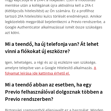
mentése után a kollégának újra aktiválnia kell a 2FA-t
(Kétlépcsős hitelesítést) az Ön számára. Ez a profilhoz
tartozó 2FA hitelesítési kulcs törlését eredményezi. Amikor
legközelebb megpróbál bejelentkezni a Previo rendszerbe, a
Google Authenticator alkalmazással ismét össze szükséges
azt kötn
i.
Mi a teendő, ha új telefonja van? Át lehet
vinni a fiókokat új eszközre?
Igen, lehetséges, a régi és az új eszközre van szüksége,
amelyre telepítve van a Google Hitelesítő alkalmazás
.
A
folyamat leírása ide kattintva érhető el.
Mi a teendő abban az esetben, ha egy
Previo felhasználóval dolgoznak többen a
Previo rendszerben?
Biztonsági szempontból ellenjavallt ez a használat. Minden