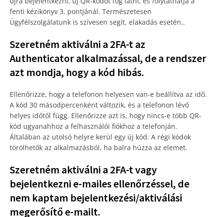
újra bejelentkezni, új QR-kódot fog látni, és folytathatja a
fenti kézikönyv 3. pontjánál. Természetesen
Ügyfélszolgálatunk is szívesen segít, elakadás esetén..
Szeretném aktiválni a 2FA-t az
Authenticator alkalmazással, de a rendszer
azt mondja, hogy a kód hibás.
Ellenőrizze, hogy a telefonon helyesen van-e beállítva az idő.
A kód 30 másodpercenként változik, és a telefonon lévő
helyes időtől függ. Ellenőrizze azt is, hogy nincs-e több QR-
kód ugyanahhoz a felhasználói fiókhoz a telefonján.
Általában az utolsó helyre kerül egy új kód. A régi kódok
törölhetők az alkalmazásból, ha balra húzza az elemet.
Szeretném aktiválni a 2FA-t vagy
bejelentkezni e-mailes ellenőrzéssel, de
nem kaptam bejelentkezési/aktiválási
megerősítő e-mailt.