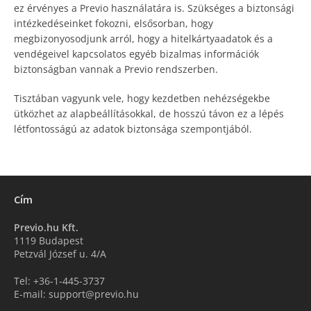
ez érvényes a Previo használatára is. Szükséges a biztonsági
intézkedéseinket fokozni, elsősorban, hogy
megbizonyosodjunk arról, hogy a hitelkártyaadatok és a
vendégeivel kapcsolatos egyéb bizalmas információk
biztonságban vannak a Previo rendszerben.
Tisztában vagyunk vele, hogy kezdetben nehézségekbe
ütközhet az alapbeállításokkal, de hosszú távon ez a lépés
létfontosságú az adatok biztonsága szempontjából.
Cím
Previo.hu Kft.
1119 Budapest
Petzvál József u. 4/A
Tel: +36-1-445-3737
E-mail: support@previo.hu