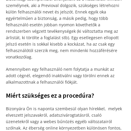
személynek, aki a Previoval dolgozik
,
szükséges létrehozni
külön felhasználói nevet és jelszót. Ennek egyik oka
egyértelműen a biztonság, a másik pedig, hogy több
felhasználó esetén jobban nyomon követhetők a
rendszerben végzett tevékenységek (ki változtatta meg az
árlistát, ki törölte a foglalást stb). Egy esetlegesen ellopott
jelszó esetén is sokkal kisebb a kockázat, ha az csak egy
felhasználótól szerzik meg, nem mindenki hozzáférésére
vonatkozólag.
Amennyiben egy felhasználó nem folytatja a munkát az
adott cégnél, elegendő inaktiválni vagy törölni ennek az
alkalmazottnak a felhasználói fiókját.
Miért szükséges ez a procedúra?
Bizonyára Ön is naponta szembesül olyan hírekkel, melyek
elveszett jelszavakról, adatszivárogtatásról, csaló
üzenetekről vagy a webes bűnözés egyéb változatairól
szólnak. Az éberség online környezetben különösen fontos,