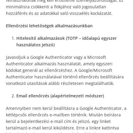
felhasználónak meg kell erősítenie személyazonosságát. Ez
minimálisra csökkenti a fiókjához való jogosulatlan
hozzáférés és az adatokkal való visszaélés kockázatát.
Ellenőrzési lehetőségek alkalmazásunkban
Hitelesítő alkalmazások (TOTP – időalapú egyszer
használatos jelszó)
Javasoljuk a Google Authenticator vagy a Microsoft
Authenticator alkalmazás használatát, amely egyszeri
kódokat generál az ellenőrzéshez. A Google/Microsoft
Authenticator használatával történő ellenőrzés beállítására
vonatkozó utasítások alább részletesen megtalálhatók.
Email ellenőrzés (alapértelmezett módszer)
Amennyiben nem kerül beállításra a Google Authenticator, a
kétlépcsős ellenőrzés e-mailben történik. Miután beírásra
kerül a bejelentkezési e-mail cím és jelszó, egy linket
tartalmazó e-mail kerül kiküldésre. Erre a linkre kattintva