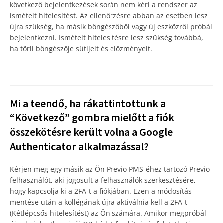
következő bejelentkezések során nem kéri a rendszer az
ismételt hitelesítést. Az ellenőrzésre abban az esetben lesz
újra szükség, ha másik böngészőből vagy új eszközről próbál
bejelentkezni. Ismételt hitelesítésre lesz szükség továbbá,
ha törli böngészője sütijeit és előzményeit.
Mi a teendő, ha rákattintottunk a
“Következő” gombra mielőtt a fiók
összekötésre került volna a Google
Authenticator alkalmazással?
Kérjen meg egy másik az Ön Previo PMS-éhez tartozó Previo
felhasználót, aki jogosult a felhasználók szerkesztésére,
hogy kapcsolja ki a 2FA-t a fiókjában. Ezen a módosítás
mentése után a kollégának újra aktiválnia kell a 2FA-t
(Kétlépcsős hitelesítést) az Ön számára. Amikor megpróbál