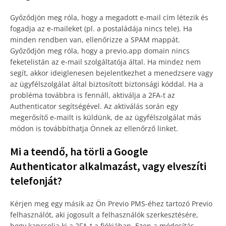
Győződjön meg róla, hogy a megadott e-mail cím létezik és
fogadja az e-maileket (pl. a postaládája nincs tele). Ha
minden rendben van, ellenőrizze a SPAM mappát.
Győződjön meg róla, hogy a previo.app domain nincs
feketelistán az e-mail szolgáltatója által. Ha mindez nem
segít, akkor ideiglenesen bejelentkezhet a menedzsere vagy
az ügyfélszolgálat által biztosított biztonsági kóddal. Ha a
probléma továbbra is fennáll, aktiválja a 2FA-t az
Authenticator segítségével. Az aktiválás során egy
megerősítő e-mailt is küldünk, de az ügyfélszolgálat más
módon is továbbíthatja Önnek az ellenőrző linket.
Mi a teendő, ha törli a Google
Authenticator alkalmazást, vagy elveszíti
telefonját?
Kérjen meg egy másik az Ön Previo PMS-éhez tartozó Previo
felhasználót, aki jogosult a felhasználók szerkesztésére,
hogy kapcsolja ki a 2FA-t a fiókjában. Ezen a módosítás