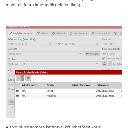
mobiltelefonra küldhetők (telefon ikon).
A zöld plusz gombra kattintva, két lehetőség közül