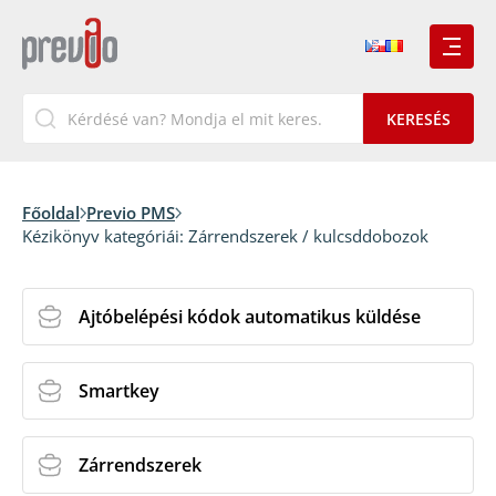
Főoldal
Previo PMS
Kézikönyv kategóriái:
Zárrendszerek / kulcsddobozok
Ajtóbelépési kódok automatikus küldése
Smartkey
Zárrendszerek