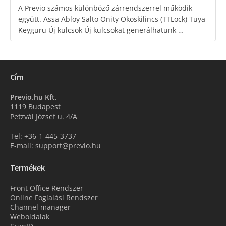
A Previo számos különböző zárrendszerrel működik
együtt. Assa Abloy Salto Onity Okoskilincs (TTLock) Tuya
Keyguru Új kulcsok Új kulcsokat generálhatunk …
Cím
Previo.hu Kft.
1119 Budapest
Petzvál József u. 4/A
Tel: +36-1-445-3737
E-mail: support@previo.hu
Termékek
Front Office Rendszer
Online Foglalási Rendszer
Channel manager
Weboldalak