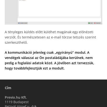
A tényleges küldés előtt küldhet magának egy előnézeti
verziót. És természetesen az e-mail törzse tetszés szerint
szerkeszthető.
A kommunikáció jelenleg csak „egyirányú” modul. A
vendégek válaszai az Ön postaládájába kerülnek, nem
pedig a foglalási adatok közé. A jövőben azt tervezzük,
hogy továbbfejlesztjük ezt a modult.
Cím
Previo.hu Kft.
1119 Budapest
Petzvál József u. 4/A